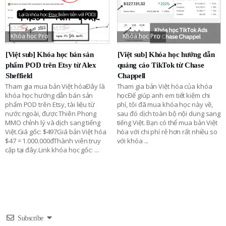
Khóa học Pro
Khóa học Pro
[Việt sub] Khóa học bán sản
[Việt sub] Khóa học hướng dẫn
phẩm POD trên Etsy từ Alex
quảng cáo TikTok từ Chase
Sheffield
Chappell
Tham gia mua bản Việt hóaĐây là
Tham gia bản Việt hóa của khóa
khóa học hướng dẫn bán sản
họcĐể giúp anh em tiết kiệm chi
phẩm POD trên Etsy, tài liệu từ
phí, tôi đã mua khóa học này về,
nước ngoài, được Thiên Phong
sau đó dịch toàn bộ nội dung sang
MMO chỉnh lý và dịch sang tiếng
tiếng Việt. Bạn có thể mua bản Việt
Việt.Giá gốc: $497Giá bản Việt hóa
hóa với chi phí rẻ hơn rất nhiều so
$47 = 1.000.000đThành viên truy
với khóa
...
cập tại đây.Link khóa học gốc:
...
Subscribe