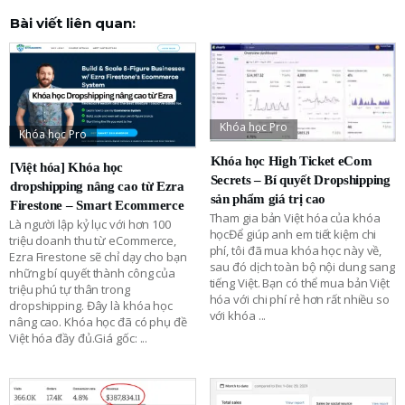
Bài viết liên quan:
Khóa học Pro
Khóa học Pro
Khóa học High Ticket eCom
[Việt hóa] Khóa học
Secrets – Bí quyết Dropshipping
dropshipping nâng cao từ Ezra
sản phẩm giá trị cao
Firestone – Smart Ecommerce
Tham gia bản Việt hóa của khóa
Là người lập kỷ lục với hơn 100
họcĐể giúp anh em tiết kiệm chi
triệu doanh thu từ eCommerce,
phí, tôi đã mua khóa học này về,
Ezra Firestone sẽ chỉ dạy cho bạn
sau đó dịch toàn bộ nội dung sang
những bí quyết thành công của
tiếng Việt. Bạn có thể mua bản Việt
triệu phú tự thân trong
hóa với chi phí rẻ hơn rất nhiều so
dropshipping. Đây là khóa học
với khóa
...
nâng cao. Khóa học đã có phụ đề
Việt hóa đầy đủ.Giá gốc:
...