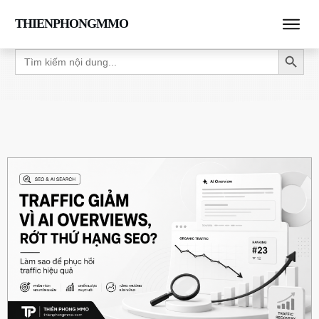
THIENPHONGMMO
Search Button
Search
for: