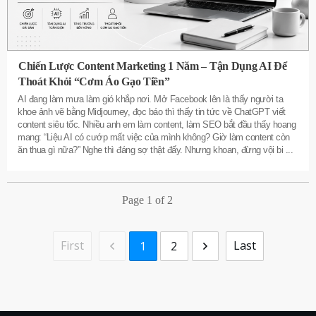
Chiến Lược Content Marketing 1 Năm – Tận Dụng AI Để
Thoát Khỏi “Cơm Áo Gạo Tiền”
AI đang làm mưa làm gió khắp nơi. Mở Facebook lên là thấy người ta
khoe ảnh vẽ bằng Midjourney, đọc báo thì thấy tin tức về ChatGPT viết
content siêu tốc. Nhiều anh em làm content, làm SEO bắt đầu thấy hoang
mang: “Liệu AI có cướp mất việc của mình không? Giờ làm content còn
ăn thua gì nữa?” Nghe thì đáng sợ thật đấy. Nhưng khoan, đừng vội bi
...
Page
1
of
2
First
Last
1
2