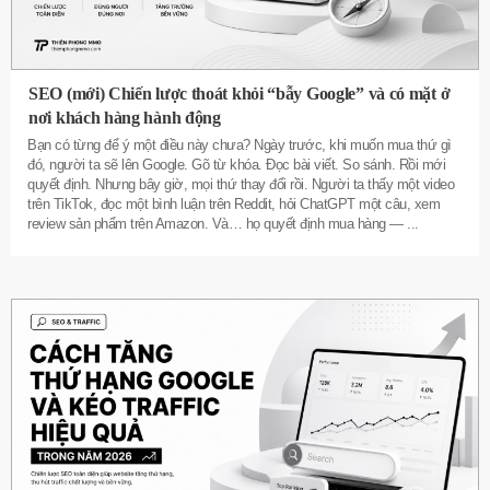
SEO (mới) Chiến lược thoát khỏi “bẫy Google” và có mặt ở
nơi khách hàng hành động
Bạn có từng để ý một điều này chưa? Ngày trước, khi muốn mua thứ gì
đó, người ta sẽ lên Google. Gõ từ khóa. Đọc bài viết. So sánh. Rồi mới
quyết định. Nhưng bây giờ, mọi thứ thay đổi rồi. Người ta thấy một video
trên TikTok, đọc một bình luận trên Reddit, hỏi ChatGPT một câu, xem
review sản phẩm trên Amazon. Và… họ quyết định mua hàng —
...