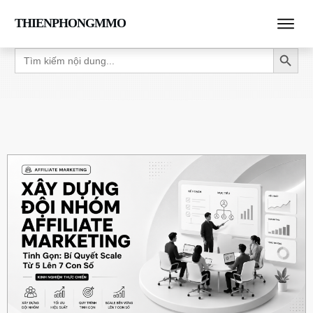
THIENPHONGMMO
Search Button
Search
for: