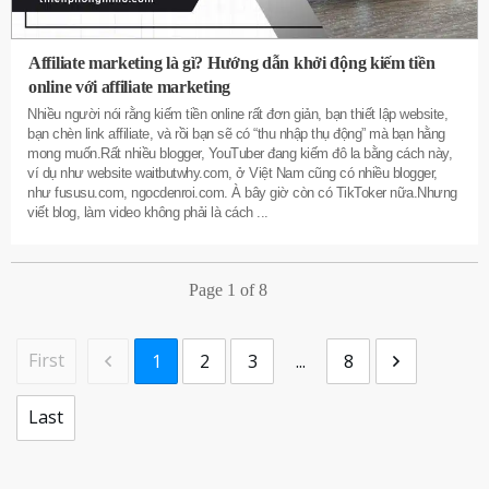
Affiliate marketing là gì? Hướng dẫn khởi động kiếm tiền
online với affiliate marketing
Nhiều người nói rằng kiếm tiền online rất đơn giản, bạn thiết lập website,
bạn chèn link affiliate, và rồi bạn sẽ có “thu nhập thụ động” mà bạn hằng
mong muốn.Rất nhiều blogger, YouTuber đang kiếm đô la bằng cách này,
ví dụ như website waitbutwhy.com, ở Việt Nam cũng có nhiều blogger,
như fususu.com, ngocdenroi.com. À bây giờ còn có TikToker nữa.Nhưng
viết blog, làm video không phải là cách
...
Page
1
of
8
First
1
2
3
...
8
Last