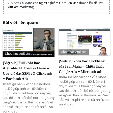
Ghi chú
: Chỉ dành cho người nghiêm túc muốn kinh doanh lâu dài với
Affiliate marketing
Bài viết liên quan:
Khóa học Affiliate
Khóa học Affiliate
[Vietsub] khóa học Clickbank
[Việt sub] Full khóa học
của IvanMana – Chiến thuật
Adprofits từ Thomas Owen –
Google Ads + Microsoft ads
Cao thủ đạt $5M với Clickbank
Tham gia bản Việt hóa của khóa
+ Facebook Ads
họcĐể giúp anh em tiết kiệm chi
Tham gia bản Việt hóa của khóa
phí, tôi đã mua khóa học này về,
họcĐể giúp anh em tiết kiệm chi
sau đó dịch toàn bộ nội dung sang
phí, tôi đã mua khóa học này về,
tiếng Việt. Bạn có thể mua bản Việt
sau đó dịch toàn bộ nội dung sang
hóa với chi phí rẻ hơn rất nhiều so
tiếng Việt. Bạn có thể mua bản Việt
với khóa
...
hóa với chi phí rẻ hơn rất nhiều so
với khóa
...