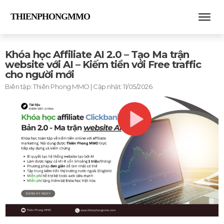
THIENPHONGMMO
Khóa học Affiliate AI 2.0 – Tạo Ma trận
website với AI – Kiếm tiền với Free traffic
cho người mới
Biên tập:
Thiên Phong MMO
| Cập nhật:
11/05/2026