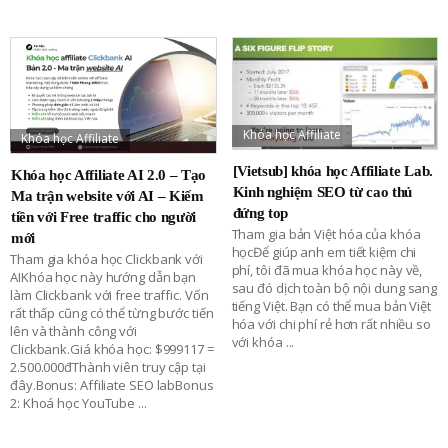
Khóa học Affiliate
Khóa học Affiliate
[Vietsub] khóa học Affiliate Lab.
Khóa học Affiliate AI 2.0 – Tạo
Kinh nghiệm SEO từ cao thủ
Ma trận website với AI – Kiếm
đứng top
tiền với Free traffic cho người
Tham gia bản Việt hóa của khóa
mới
họcĐể giúp anh em tiết kiệm chi
Tham gia khóa học Clickbank với
phí, tôi đã mua khóa học này về,
AIKhóa học này hướng dẫn bạn
sau đó dịch toàn bộ nội dung sang
làm Clickbank với free traffic. Vốn
tiếng Việt. Bạn có thể mua bản Việt
rất thấp cũng có thể từng bước tiến
hóa với chi phí rẻ hơn rất nhiều so
lên và thành công với
với khóa
...
Clickbank.Giá khóa học: $999117 =
2.500.000đThành viên truy cập tại
đây.Bonus: Affiliate SEO labBonus
2: Khoá học YouTube
...