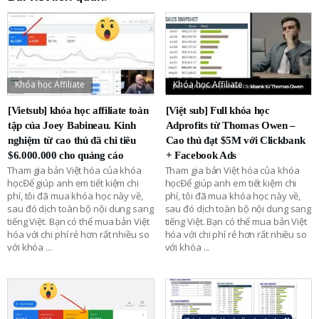
Khóa học Affiliate
Khóa học Affiliate
[Vietsub] khóa học affiliate toàn
[Việt sub] Full khóa học
tập của Joey Babineau. Kinh
Adprofits từ Thomas Owen –
nghiệm từ cao thủ đã chi tiêu
Cao thủ đạt $5M với Clickbank
$6.000.000 cho quảng cáo
+ Facebook Ads
Tham gia bản Việt hóa của khóa
Tham gia bản Việt hóa của khóa
họcĐể giúp anh em tiết kiệm chi
họcĐể giúp anh em tiết kiệm chi
phí, tôi đã mua khóa học này về,
phí, tôi đã mua khóa học này về,
sau đó dịch toàn bộ nội dung sang
sau đó dịch toàn bộ nội dung sang
tiếng Việt. Bạn có thể mua bản Việt
tiếng Việt. Bạn có thể mua bản Việt
hóa với chi phí rẻ hơn rất nhiều so
hóa với chi phí rẻ hơn rất nhiều so
với khóa
...
với khóa
...