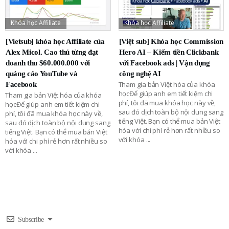
Khóa học Affiliate
Khóa học Affiliate
[Vietsub] khóa học Affiliate của
[Việt sub] Khóa học Commission
Alex Micol. Cao thủ từng đạt
Hero AI – Kiếm tiền Clickbank
doanh thu $60.000.000 với
với Facebook ads | Vận dụng
quảng cáo YouTube và
công nghệ AI
Tham gia bản Việt hóa của khóa
Facebook
họcĐể giúp anh em tiết kiệm chi
Tham gia bản Việt hóa của khóa
phí, tôi đã mua khóa học này về,
họcĐể giúp anh em tiết kiệm chi
sau đó dịch toàn bộ nội dung sang
phí, tôi đã mua khóa học này về,
tiếng Việt. Bạn có thể mua bản Việt
sau đó dịch toàn bộ nội dung sang
hóa với chi phí rẻ hơn rất nhiều so
tiếng Việt. Bạn có thể mua bản Việt
với khóa
...
hóa với chi phí rẻ hơn rất nhiều so
với khóa
...
Subscribe