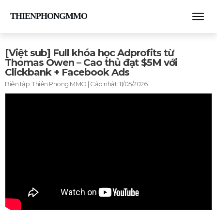
THIENPHONGMMO
[Việt sub] Full khóa học Adprofits từ
Thomas Owen – Cao thủ đạt $5M với
Clickbank + Facebook Ads
Biên tập:
Thiên Phong MMO
| Cập nhật:
11/05/2026