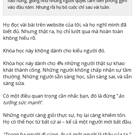
hào hứng, giống như những người quyết tâm đến phòng gym
vào đầu năm. Nhưng rồi họ bỏ cuộc chỉ sau vài tuần.
Họ đọc vài bài trên website của tôi, và họ nghĩ mình đã
biết đủ. Nhưng thật ra, họ chỉ lướt qua mà hoàn toàn
không hiểu rõ.
Khóa học này không dành cho kiểu người đó.
Khóa học này dành cho 4% những người thật sự khao
khát thành công. Những người không chấp nhận sự tầm
thường. Những người sẵn sàng học, sẵn sàng sai, và sẵn
sàng sửa.
Có một điều quan trọng cần nhắc bạn, đó là đừng “
ảo
tưởng sức mạnh
“.
Những người càng giỏi thực sự, họ lại càng khiêm tốn.
Họ có thể học từ bất cứ ai – kể cả một người mới bắt đầu.
“Trong ba người đi cùng, ắt có một người là thầy của ta.”