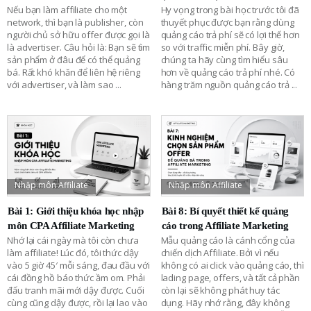
Nếu bạn làm affiliate cho một
Hy vọng trong bài học trước tôi đã
network, thì bạn là publisher, còn
thuyết phục được bạn rằng dùng
người chủ sở hữu offer được gọi là
quảng cáo trả phí sẽ có lợi thế hơn
là advertiser. Câu hỏi là: Bạn sẽ tìm
so với traffic miễn phí. Bây giờ,
sản phẩm ở đâu để có thể quảng
chúng ta hãy cùng tìm hiểu sâu
bá. Rất khó khăn để liên hệ riêng
hơn về quảng cáo trả phí nhé. Có
với advertiser, và làm sao
...
hàng trăm nguồn quảng cáo trả
...
Nhập môn Affiliate
Nhập môn Affiliate
Bài 1: Giới thiệu khóa học nhập
Bài 8: Bí quyết thiết kế quảng
môn CPA Affiliate Marketing
cáo trong Affiliate Marketing
Nhớ lại cái ngày mà tôi còn chưa
Mẫu quảng cáo là cánh cổng của
làm affiliate! Lúc đó, tôi thức dậy
chiến dịch Affiliate. Bởi vì nếu
vào 5 giờ 45′ mỗi sáng, đau đầu với
không có ai click vào quảng cáo, thì
cái đồng hồ báo thức ầm om. Phải
lading page, offers, và tất cả phần
đấu tranh mãi mới dậy được. Cuối
còn lại sẽ không phát huy tác
cùng cũng dậy được, rồi lại lao vào
dụng. Hãy nhớ rằng, đây không