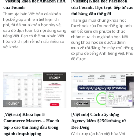
[Vietsub] khóa học Amazon FBA
[Vietsub] Khóa học Facebook
của Foundr
của Foundr. Học trực tiếp từ cao
Tham gia bản Việt hóa của khóa
thủ hàng đầu thế giới
họcĐể giúp anh em tiết kiệm chi
Tham gia mua chung khóa học
phí, tôi đã mua khóa học này về,
Facebook của FoundrĐể giúp anh
sau đó dịch toàn bộ nội dung sang
em tiết kiệm chi phí, tôi tổ chức
tiếng Việt. Bạn có thể mua bản Việt
nhóm mua chung khóa học. Nội
hóa với chi phí rẻ hơn rất nhiều so
dung khóa học sẽ được admin
với khóa
...
mua về rồi đăng lên máy chủ riêng,
có phụ đề tiếng Anh, tiếng Việt. Phụ
đề được
...
Foundr
Foundr
[Việt sub] Khoá học E-
[Việt sub] Cách xây dựng
Commerce Masters – Học từ
Agency kiếm $250k/tháng từ
top 5 cao thủ hàng đầu trong
Dee Deng
Cách truy cập bản việt hóa.Với
ngành dropshipping