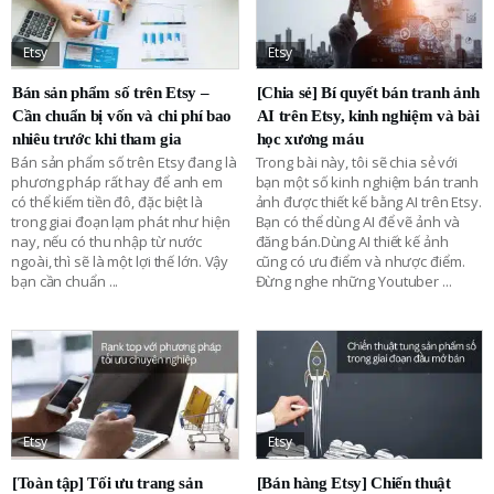
Etsy
Etsy
Bán sản phẩm số trên Etsy –
[Chia sẻ] Bí quyết bán tranh ảnh
Cần chuẩn bị vốn và chi phí bao
AI trên Etsy, kinh nghiệm và bài
nhiêu trước khi tham gia
học xương máu
Bán sản phẩm số trên Etsy đang là
Trong bài này, tôi sẽ chia sẻ với
phương pháp rất hay để anh em
bạn một số kinh nghiệm bán tranh
có thể kiếm tiền đô, đặc biệt là
ảnh được thiết kế bằng AI trên Etsy.
trong giai đoạn lạm phát như hiện
Bạn có thể dùng AI để vẽ ảnh và
nay, nếu có thu nhập từ nước
đăng bán.Dùng AI thiết kế ảnh
ngoài, thì sẽ là một lợi thế lớn. Vậy
cũng có ưu điểm và nhược điểm.
bạn cần chuẩn
...
Đừng nghe những Youtuber
...
Etsy
Etsy
[Toàn tập] Tối ưu trang sản
[Bán hàng Etsy] Chiến thuật