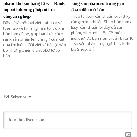
phẩm khi bán hàng Etsy – Rank
tung sản phẩm số trong giai
top với phương pháp tối ưu
đoạn đầu mở bán
Theo tôi, bạn cần chuẩn bị thật kỹ
chuyên nghiệp
càng trước khi lập Shop bán hàng
Đây sẽ là một bài viết dài, chia sẻ
Etsy, cần chuẩn bị đầy đủ sản
toàn tập về kinh nghiệm tối ưu khi
phẩm, hình ảnh, tiêu đề, mô tả…
bán hàng Etsy, giúp bạn biết cách
mọi thứ. Và bạn nên chuẩn bị từ 10
rank sản phẩm lên trang 1 của kết
– 50 sản phẩm (tùy ngách). Và khi
quả tìm kiếm. Bài viết sẽ tiết lộ toàn
lập Shop, chỉ
...
bộ những chiến thuật SEO từ cơ
bản
...
Subscribe