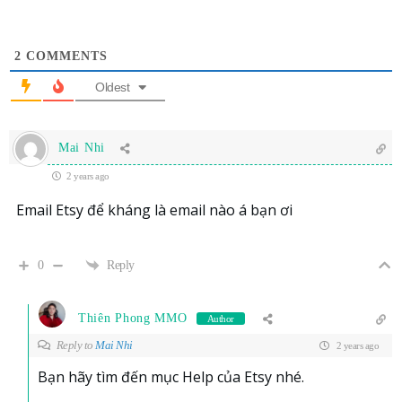
2
COMMENTS
Oldest
Mai Nhi
2 years ago
Email Etsy để kháng là email nào á bạn ơi
0
Reply
Thiên Phong MMO
Author
Reply to
Mai Nhi
2 years ago
Bạn hãy tìm đến mục Help của Etsy nhé.