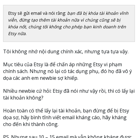
Etsy sẽ gửi email và nói rằng:
bạn đã bị khóa tài khoản vĩnh
viễn, đừng tạo thêm tài khoản nữa vì chúng cũng sẽ bị
khóa nốt, chúng tôi không cho phép bạn kinh doanh trên
Etsy nữa
.
Tôi không nhớ nội dung chính xác, nhưng tựa tựa vậy.
Mục tiêu của Etsy là để chấn áp những Etsy vi phạm
chính sách. Nhưng nó lại có tác dụng phụ, đó họ đã vô ý
dọa các anh em newbie sợ khiếp.
Nhiều newbie cứ hỏi: Etsy đã nói như vậy rồi, thì có lấy lại
tài khoản không?
Hoàn toàn có thể lấy lại tài khoản, bạn đừng để bị Etsy
dọa sợ, hãy bình tĩnh viết email kháng cáo, hãy kháng
cho đến khi thành công.
PS. Nhưng sau 10 – 15 email mà vẫn không kháng được,