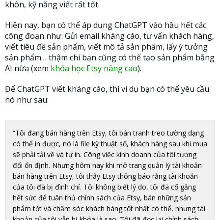
khôn, kỹ năng viết rất tốt.
Hiện nay, bạn có thể áp dụng ChatGPT vào hầu hết các
công đoạn như: Gửi email kháng cáo, tư vấn khách hàng,
viết tiêu đề sản phẩm, viết mô tả sản phẩm, lấy ý tưởng
sản phẩm… thậm chí bạn cũng có thể tạo sản phẩm bằng
AI nữa (xem
khóa học Etsy nâng cao
).
Để ChatGPT viết kháng cáo, thì ví dụ bạn có thể yêu cầu
nó như sau:
“Tôi đang bán hàng trên Etsy, tôi bán tranh treo tường dạng
có thể in được, nó là file kỹ thuật số, khách hàng sau khi mua
sẽ phải tải về và tự in. Công việc kinh doanh của tôi tương
đối ổn định. Nhưng hôm nay khi mở trang quản lý tài khoản
bán hàng trên Etsy, tôi thấy Etsy thông báo rằng tài khoản
của tôi đã bị đình chỉ. Tôi không biết lý do, tôi đã cố gắng
hết sức để tuân thủ chính sách của Etsy, bán những sản
phẩm tốt và chăm sóc khách hàng tốt nhất có thể, nhưng tài
khoản của tôi vẫn bị khóa là sao. Tôi đã đọc lại chính sách