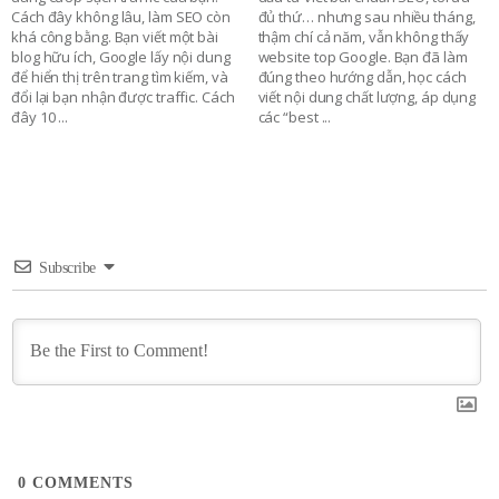
Cách đây không lâu, làm SEO còn
đủ thứ… nhưng sau nhiều tháng,
khá công bằng. Bạn viết một bài
thậm chí cả năm, vẫn không thấy
blog hữu ích, Google lấy nội dung
website top Google. Bạn đã làm
để hiển thị trên trang tìm kiếm, và
đúng theo hướng dẫn, học cách
đổi lại bạn nhận được traffic. Cách
viết nội dung chất lượng, áp dụng
đây 10
...
các “best
...
Subscribe
0
COMMENTS