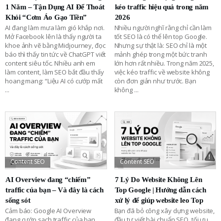
1 Năm – Tận Dụng AI Để Thoát
kéo traffic hiệu quả trong năm
Khỏi “Cơm Áo Gạo Tiền”
2026
AI đang làm mưa làm gió khắp nơi.
Nhiều người nghĩ rằng chỉ cần làm
Mở Facebook lên là thấy người ta
tốt SEO là có thể lên top Google.
khoe ảnh vẽ bằng Midjourney, đọc
Nhưng sự thật là: SEO chỉ là một
báo thì thấy tin tức về ChatGPT viết
mảnh ghép trong một bức tranh
content siêu tốc. Nhiều anh em
lớn hơn rất nhiều. Trong năm 2025,
làm content, làm SEO bắt đầu thấy
việc kéo traffic về website không
hoang mang: “Liệu AI có cướp mất
còn đơn giản như trước. Bạn
...
không
...
Content SEO
Content SEO
AI Overview đang “chiếm”
7 Lý Do Website Không Lên
traffic của bạn – Và đây là cách
Top Google | Hướng dẫn cách
sống sót
xử lý để giúp website leo Top
Cảm báo: Google AI Overview
Bạn đã bỏ công xây dựng website,
đang cướp sạch traffic của bạn.
đầu tư viết bài chuẩn SEO, tối ưu