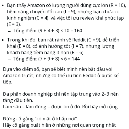
Bạn thấy Amazon có lượng người dùng cực lớn (R = 10),
tiềm năng chuyển đổi cao (I = 9), nhưng bạn chưa có
kinh nghiệm (C = 4), và việc tối ưu review khá phức tạp
(E = 3).
→ Tổng điểm: (9 + 4 + 3) × 10 =
160
Trong khi đó, bạn rất rành về Reddit (C = 9), dễ triển
khai (E = 8), có ảnh hưởng tốt (I = 7), nhưng lượng
khách hàng tiềm năng ít hơn (R = 6)
→ Tổng điểm: (7 + 9 + 8) × 6 =
144
Dựa vào điểm số, bạn sẽ biết mình nên bắt đầu với
Amazon trước, nhưng có thể ưu tiên Reddit ở bước kế
tiếp.
Đa phần doanh nghiệp chỉ nên tập trung vào 2–3 nền
tảng đầu tiên.
Làm sâu – làm đúng – được tin ở đó. Rồi hãy mở rộng.
Đừng cố gắng “có mặt ở khắp nơi”.
Hãy cố gắng xuất hiện ở những nơi quan trọng nhất.