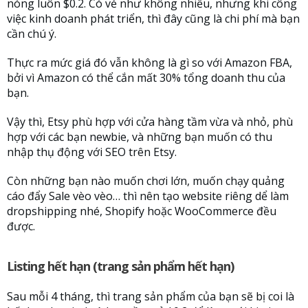
nóng luôn $0.2. Có vẻ như không nhiều, nhưng khi công
việc kinh doanh phát triển, thì đây cũng là chi phí mà bạn
cần chú ý.
Thực ra mức giá đó vẫn không là gì so với Amazon FBA,
bởi vì Amazon có thể cắn mất 30% tổng doanh thu của
bạn.
Vậy thì, Etsy phù hợp với cửa hàng tầm vừa và nhỏ, phù
hợp với các bạn newbie, và những bạn muốn có thu
nhập thụ động với SEO trên Etsy.
Còn những bạn nào muốn chơi lớn, muốn chạy quảng
cáo đẩy Sale vèo vèo… thì nên tạo website riêng dể làm
dropshipping nhé, Shopify hoặc WooCommerce đều
được.
Listing hết hạn (trang sản phẩm hết hạn)
Sau mỗi 4 tháng, thì trang sản phẩm của bạn sẽ bị coi là