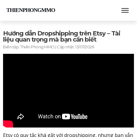
THIENPHONGMMO
Hướng dẫn Dropshipping trên Etsy – Tài
liệu quan trọng mà bạn cần biết
Biên tập:
Thiên Phong MMO
| Cập nhật:
13/07/2026
Etsy có quy tắc khá gắt với dropshipping, nhưng bạn vẫn