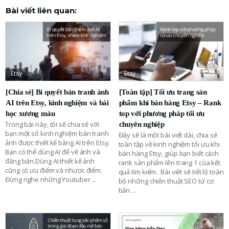
Bài viết liên quan:
Etsy
Etsy
[Chia sẻ] Bí quyết bán tranh ảnh
[Toàn tập] Tối ưu trang sản
AI trên Etsy, kinh nghiệm và bài
phẩm khi bán hàng Etsy – Rank
học xương máu
top với phương pháp tối ưu
Trong bài này, tôi sẽ chia sẻ với
chuyên nghiệp
bạn một số kinh nghiệm bán tranh
Đây sẽ là một bài viết dài, chia sẻ
ảnh được thiết kế bằng AI trên Etsy.
toàn tập về kinh nghiệm tối ưu khi
Bạn có thể dùng AI để vẽ ảnh và
bán hàng Etsy, giúp bạn biết cách
đăng bán.Dùng AI thiết kế ảnh
rank sản phẩm lên trang 1 của kết
cũng có ưu điểm và nhược điểm.
quả tìm kiếm. Bài viết sẽ tiết lộ toàn
Đừng nghe những Youtuber
...
bộ những chiến thuật SEO từ cơ
bản
...