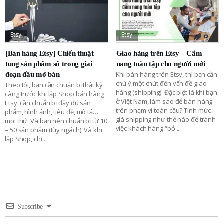
Etsy
Etsy
[Bán hàng Etsy] Chiến thuật
Giao hàng trên Etsy – Cẩm
tung sản phẩm số trong giai
nang toàn tập cho người mới
Khi bán hàng trên Etsy, thì bạn cần
đoạn đầu mở bán
chú ý một chút đến vấn đề giao
Theo tôi, bạn cần chuẩn bị thật kỹ
hàng (shipping). Đặc biệt là khi bạn
càng trước khi lập Shop bán hàng
ở Việt Nam, làm sao để bán hàng
Etsy, cần chuẩn bị đầy đủ sản
trên phạm vi toàn cầu? Tính mức
phẩm, hình ảnh, tiêu đề, mô tả…
giá shipping như thế nào để tránh
mọi thứ. Và bạn nên chuẩn bị từ 10
việc khách hàng “bỏ
...
– 50 sản phẩm (tùy ngách). Và khi
lập Shop, chỉ
...
Subscribe