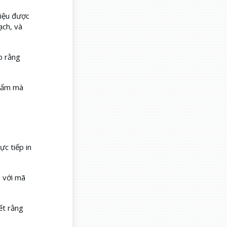
iệu được
ạch, và
o rằng
phẩm mà
c tiếp in
 với mã
ết rằng