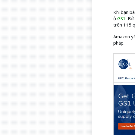
Khi bạn b
ở
GS1
. Bở
trên 115 q
Amazon yêu
pháp.