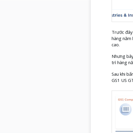
Trước đây,
hàng năm l
cao.
Nhưng bây 
trì hàng n
Sau khi bấ
GS1 US GT