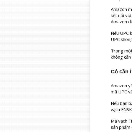
Amazon muố
kết nối vớ
Amazon dù
Nếu UPC kh
UPC không
Trong một
không cần
Có cần 
Amazon yêu
mã UPC và
Nếu bạn b
vạch FNSK
Mã vạch F
sản phẩm đ