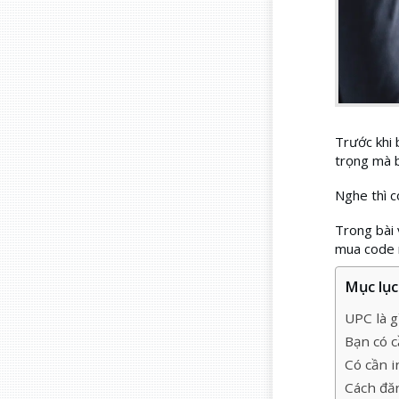
Trước khi
trọng mà b
Nghe thì c
Trong bài 
mua code n
Mục lục 
UPC là g
Bạn có 
Có cần i
Cách đă