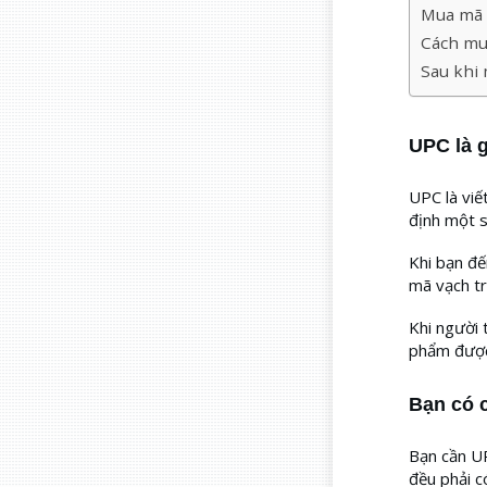
Mua mã 
Cách mu
Sau khi 
UPC là g
UPC là viế
định một s
Khi bạn đ
mã vạch tr
Khi người 
phẩm được 
Bạn có 
Bạn cần UP
đều phải c