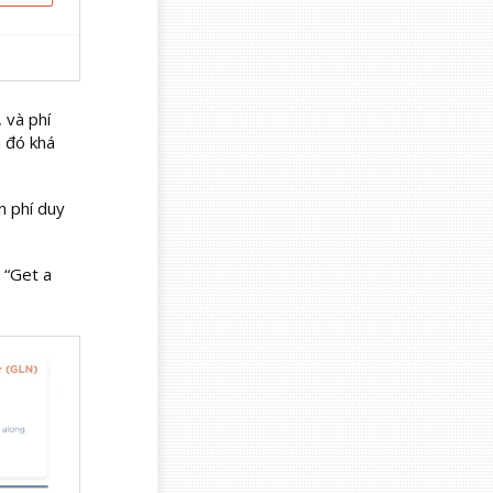
 và phí
 đó khá
n phí duy
 “Get a