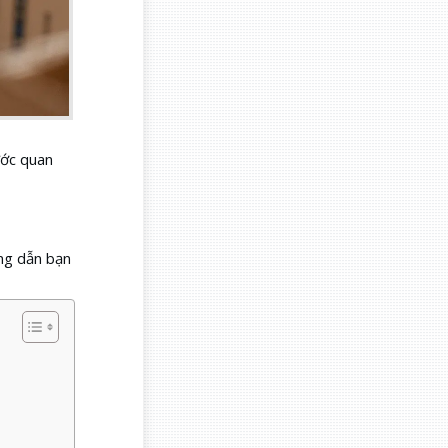
ước quan
ớng dẫn bạn