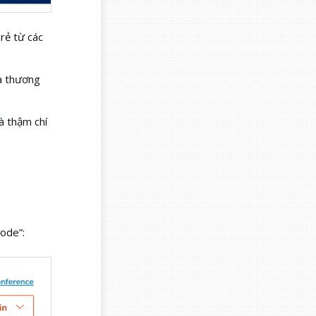
rẻ từ các
ủa thương
à thậm chí
ode”: