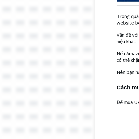
Trong quá 
website bê
Vấn đề với
hiệu khác.
Nếu Amazon
có thể chặ
Nên bạn hã
Cách mu
Để mua UP