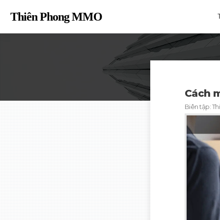
Thiên Phong MM
O
Cách m
Biên tập:
Th