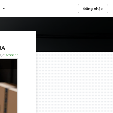
c
Đăng nhập
BA
mục
:
Amazon