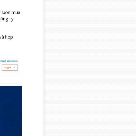
y luôn mua
công ty
và hợp