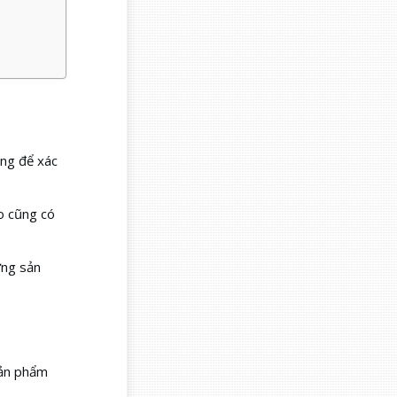
ùng để xác
o cũng có
ững sản
sản phẩm