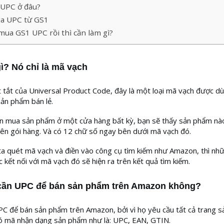
UPC ở đâu?
a UPC từ GS1
mua GS1 UPC rồi thì cần làm gì?
ì? Nó chỉ là mã vạch
t tắt của Universal Product Code, đây là một loại mã vạch được d
ản phẩm bán lẻ.
ến mua sản phẩm ở một cửa hàng bất kỳ, bạn sẽ thấy sản phẩm nà
ên gói hàng. Và có 12 chữ số ngay bên dưới mã vạch đó.
ta quét mã vạch và điền vào công cụ tìm kiếm như Amazon, thì nh
kết nối với mã vạch đó sẽ hiện ra trên kết quả tìm kiếm.
cần UPC để bán
sản phẩm
trên Amazon không?
C để bán sản phẩm trên Amazon, bởi vì họ yêu cầu tất cả trang 
ó mã nhận dạng sản phẩm như là: UPC, EAN, GTIN.