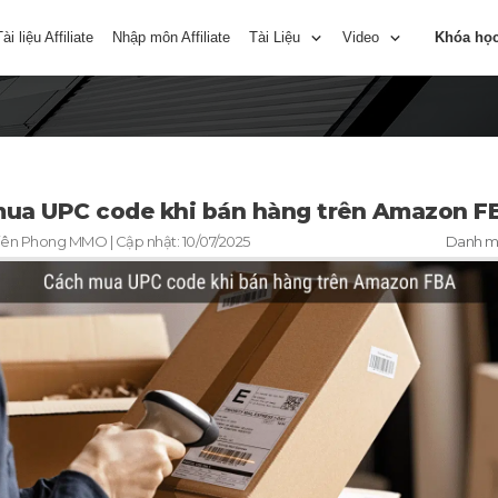
Tài liệu Affiliate
Nhập môn Affiliate
Tài Liệu
Video
Khóa họ
ua UPC code khi bán hàng trên Amazon F
iên Phong MMO
| Cập nhật:
10/07/2025
Danh 