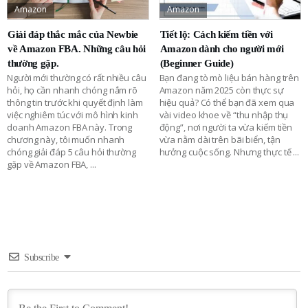
Amazon
Amazon
Giải đáp thắc mắc của Newbie
Tiết lộ: Cách kiếm tiền với
về Amazon FBA. Những câu hỏi
Amazon dành cho người mới
thường gặp.
(Beginner Guide)
Người mới thường có rất nhiều câu
Bạn đang tò mò liệu bán hàng trên
hỏi, họ cần nhanh chóng nắm rõ
Amazon năm 2025 còn thực sự
thông tin trước khi quyết định làm
hiệu quả? Có thể bạn đã xem qua
việc nghiêm túc với mô hình kinh
vài video khoe về “thu nhập thụ
doanh Amazon FBA này. Trong
động”, nơi người ta vừa kiếm tiền
chương này, tôi muốn nhanh
vừa nằm dài trên bãi biển, tận
chóng giải đáp 5 câu hỏi thường
hưởng cuộc sống. Nhưng thực tế
...
gặp về Amazon FBA,
...
Subscribe