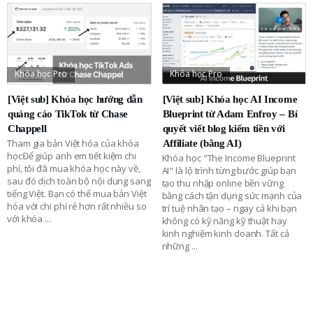
Khóa học Pro
Khóa học Pro
[Việt sub] Khóa học hướng dẫn
[Việt sub] Khóa học AI Income
quảng cáo TikTok từ Chase
Blueprint từ Adam Enfroy – Bí
Chappell
quyết viết blog kiếm tiền với
Tham gia bản Việt hóa của khóa
Affiliate (bằng AI)
họcĐể giúp anh em tiết kiệm chi
Khóa học "The Income Blueprint
phí, tôi đã mua khóa học này về,
AI" là lộ trình từng bước giúp bạn
sau đó dịch toàn bộ nội dung sang
tạo thu nhập online bền vững
tiếng Việt. Bạn có thể mua bản Việt
bằng cách tận dụng sức mạnh của
hóa với chi phí rẻ hơn rất nhiều so
trí tuệ nhân tạo – ngay cả khi bạn
với khóa
...
không có kỹ năng kỹ thuật hay
kinh nghiệm kinh doanh. Tất cả
những
...