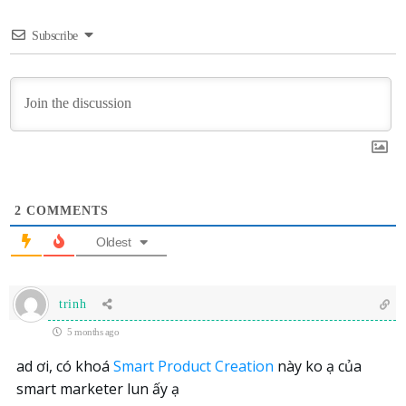
Subscribe
2
COMMENTS
Oldest
trinh
5 months ago
ad ơi, có khoá
Smart Product Creation
này ko ạ của
smart marketer lun ấy ạ