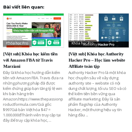
Bài viết liên quan:
Khóa học Pro
Khóa học Pro
[Việt sub] Khóa học kiếm tiền
[Việt sub] Khóa học Authority
với Amazon FBA từ Travis
Hacker Pro – Học làm website
Marziani
Affiliate toàn tập
Đây là khóa học hướng dẫn kiếm
Authority Hacker Pro là một khóa
tiền với Amazon FBA. Travis đưa ra
học chuyên sâu về xây dựng
những phương pháp đã được
authority site – website có nội
kiểm chứng giúp bạn tăng tỷ lệ win
dung chất lượng, tối ưu SEO và có
khi bán hàng trên
thể kiếm tiền bền vững qua
Amazon.https://www.thepassionp
affiliate marketing. Đây là sản
roductformula.com/Giá gốc:
phẩm flagship của Authority
$997Giá bản Việt hóa $47 =
Hacker, một thương hiệu uy tín
1.000.000đThành viên truy cập tại
hàng đầu
...
đây.Để truy cập khóa học,
...