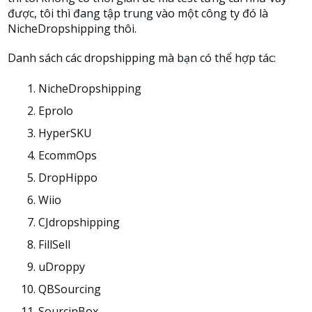
được, tôi thì đang tập trung vào một công ty đó là
NicheDropshipping thôi.
Danh sách các dropshipping mà bạn có thể hợp tác:
NicheDropshipping
Eprolo
HyperSKU
EcommOps
DropHippo
Wiio
CJdropshipping
FillSell
uDroppy
QBSourcing
SourcinBox