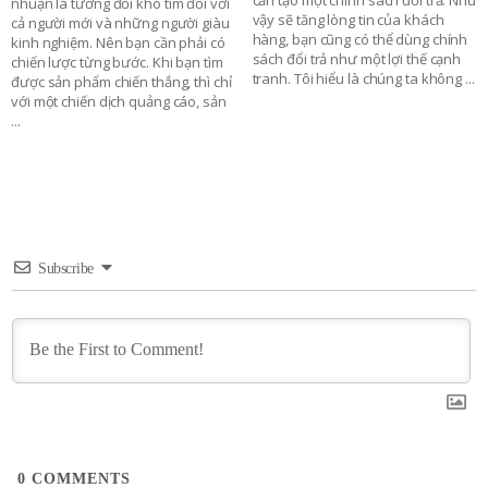
nhuận là tương đối khó tìm đối với
vậy sẽ tăng lòng tin của khách
cả người mới và những người giàu
hàng, bạn cũng có thể dùng chính
kinh nghiệm. Nên bạn cần phải có
sách đổi trả như một lợi thế cạnh
chiến lược từng bước. Khi bạn tìm
tranh. Tôi hiểu là chúng ta không
...
được sản phẩm chiến thắng, thì chỉ
với một chiến dịch quảng cáo, sản
...
Subscribe
0
COMMENTS