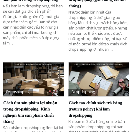
Nếu bạn làm dropshipping, thì bạn
chóng)
sẽ cần đặt giá cho sản phẩm.
Nhược điểm lớn nhất của
Chúng ta không nên đặt mức giá
dropshipping là thời gian giao
dựa trên “cảm giác”. Bạn sẽ cần
hàng lâu, dịch vụ khách hàng kém,
cân nhắc đến các yếu tố như giá
sản phẩm chất lượng thấp. Nhưng
sản phẩm, chi phí marketing, chí
nếu bạn có thể khắc phục được
máy chủ, phần mềm, và áp dụng
những nhược điểm này, thì bạn sẽ
tâm
...
có một lợi thế lớn để tạo chiến dịch
dropshipping lợi nhuận.
...
Dropshipping
Dropshipping
Cách tìm sản phẩm lợi nhuận
Cách tạo chính sách trả hàng
trong dropshipping. Kinh
(return policy) khi làm
nghiệm tìm sản phẩm chiến
dropshipping
Khi bạn mở cửa hàng online bán
thắng
sản phẩm dropshipping, thì bạn
Sản phẩm dropshipping đem lại lợi
cần tạo một chính sách đổi trả. Như