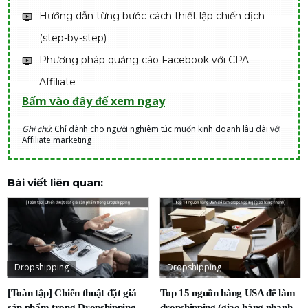
Hướng dẫn từng bước cách thiết lập chiến dịch
(step-by-step)
Phương pháp quảng cáo Facebook với CPA
Affiliate
Bấm vào đây để xem ngay
Ghi chú
: Chỉ dành cho người nghiêm túc muốn kinh doanh lâu dài với
Affiliate marketing
Bài viết liên quan:
Dropshipping
Dropshipping
[Toàn tập] Chiến thuật đặt giá
Top 15 nguồn hàng USA để làm
sản phẩm trong Dropshipping
dropshipping (giao hàng nhanh