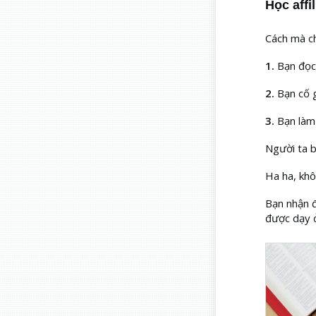
Học affi
Cách mà ch
1.
Bạn đọc
2.
Bạn cố 
3.
Bạn làm 
Người ta 
Ha ha, khô
Bạn nhận đ
được dạy 