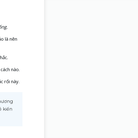
ống.
ảo là nên
hắc.
 cách nào.
c rối này.
hương 
 kiến 