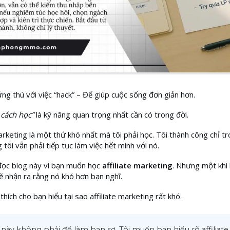
ứng thú với việc “hack” – Để giúp cuộc sống đơn giản hơn.
cách học”
là kỹ năng quan trọng nhất cần có trong đời.
marketing là một thứ khó nhất mà tôi phải học. Tôi thành công chỉ 
tôi vẫn phải tiếp tục làm việc hết mình với nó.
đọc blog này vì bạn muốn học
affiliate marketing
. Nhưng một khi
ẽ nhận ra rằng nó khó hơn bạn nghĩ.
 thích cho bạn hiểu tại sao affiliate marketing rất khó.
t này không phải để làm bạn sợ. Tôi muốn bạn hiểu rõ affiliate 