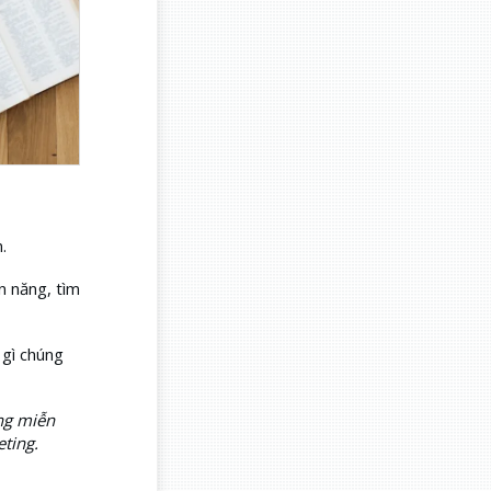
.
n năng, tìm
 gì chúng
ing miễn
eting.