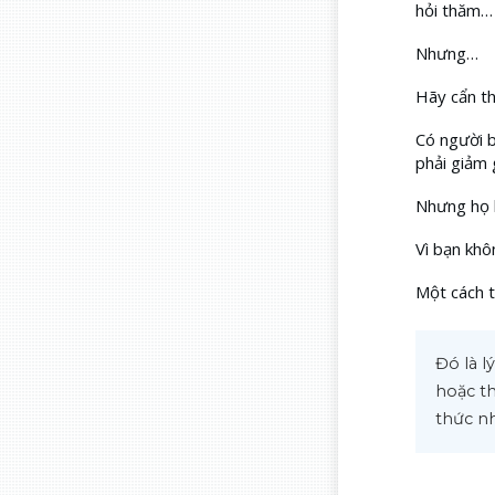
hỏi thăm…
Nhưng…
Hãy cẩn th
Có người b
phải giảm 
Nhưng họ l
Vì bạn khô
Một cách t
Đó là l
hoặc th
thức nh