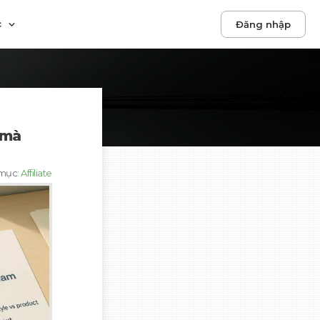
c
Đăng nhập
 mà
mục
:
Affiliate