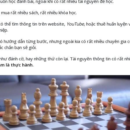
ốn học đánh bài, ngoài khi có rất nhiều tài nguyên để học.
 mua rất nhiều sách, rất nhiều khóa học.
ó thể tìm thông tin trên website,
YouTube
, hoặc thuê huấn luyện 
iệp.
ó hướng dẫn từng bước, nhưng ngoài kia có rất nhiều chuyên gia c
ắc chắn bạn sẽ giỏi.
hư đánh cờ, hay những thứ còn lại. Tài nguyên thông tin có rất nh
àm là thực hành.