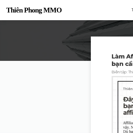
Thiên Phong MM
O
Làm Af
bạn cầ
Biên tập:
Th