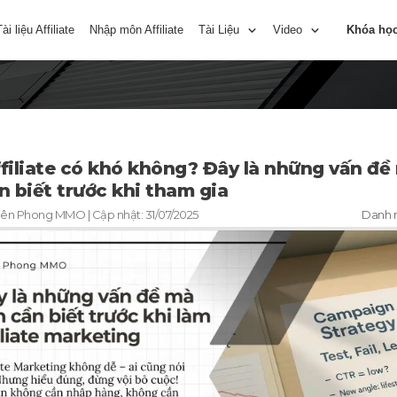
Tài liệu Affiliate
Nhập môn Affiliate
Tài Liệu
Video
Khóa họ
filiate có khó không? Đây là những vấn đề
n biết trước khi tham gia
iên Phong MMO
| Cập nhật:
31/07/2025
Danh 