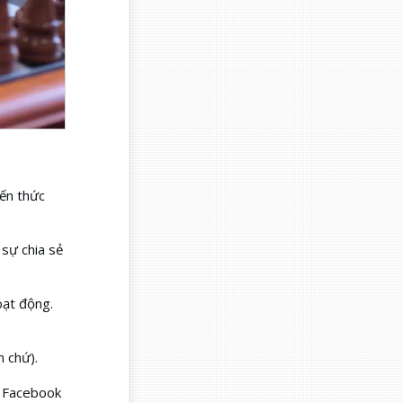
iến thức
 sự chia sẻ
oạt động.
n chứ).
n Facebook