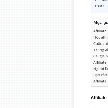
marketi
Mục lục 
Affiliat
Học affi
Cuộc chi
Trong aff
Cái giá p
Affiliat
Người là
Bạn cần 
Affiliat
Affiliat