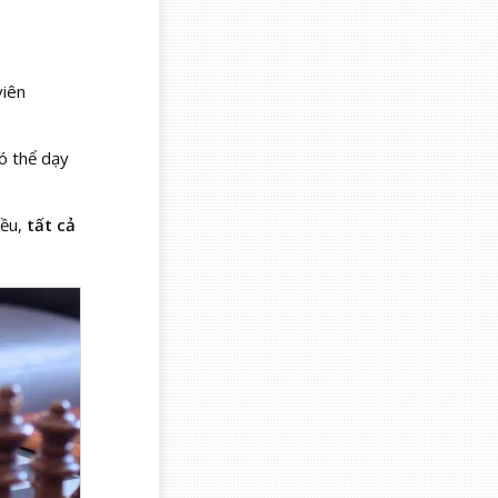
viên
ó thể dạy
iều,
tất cả