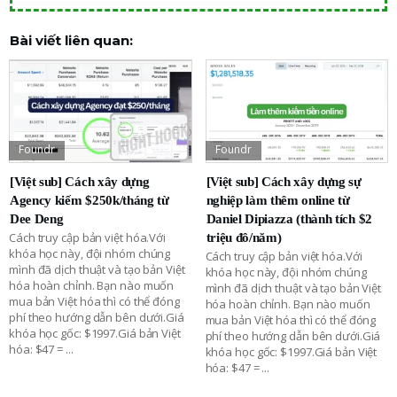
Bài viết liên quan:
Foundr
Foundr
[Việt sub] Cách xây dựng
[Việt sub] Cách xây dựng sự
Agency kiếm $250k/tháng từ
nghiệp làm thêm online từ
Dee Deng
Daniel Dipiazza (thành tích $2
Cách truy cập bản việt hóa.Với
triệu đô/năm)
khóa học này, đội nhóm chúng
Cách truy cập bản việt hóa.Với
mình đã dịch thuật và tạo bản Việt
khóa học này, đội nhóm chúng
hóa hoàn chỉnh. Bạn nào muốn
mình đã dịch thuật và tạo bản Việt
mua bản Việt hóa thì có thể đóng
hóa hoàn chỉnh. Bạn nào muốn
phí theo hướng dẫn bên dưới.Giá
mua bản Việt hóa thì có thể đóng
khóa học gốc: $1997.Giá bản Việt
phí theo hướng dẫn bên dưới.Giá
hóa: $47 =
...
khóa học gốc: $1997.Giá bản Việt
hóa: $47 =
...