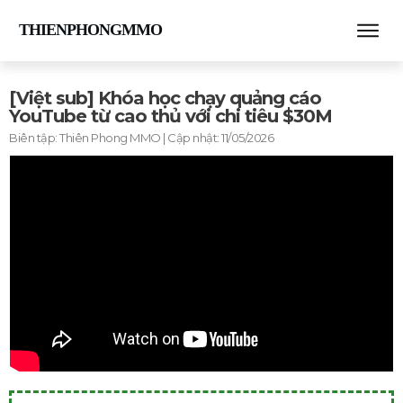
THIENPHONGMMO
[Việt sub] Khóa học chạy quảng cáo
YouTube từ cao thủ với chi tiêu $30M
Biên tập:
Thiên Phong MMO
| Cập nhật:
11/05/2026