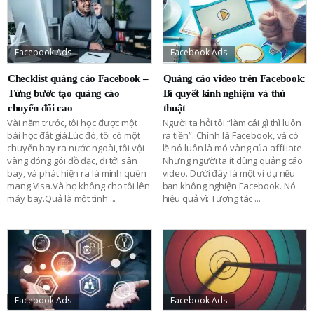
Facebook Ads
Facebook Ads
Checklist quảng cáo Facebook –
Quảng cáo video trên Facebook:
Từng bước tạo quảng cáo
Bí quyết kinh nghiệm và thủ
chuyển đổi cao
thuật
Vài năm trước, tôi học được một
Người ta hỏi tôi “làm cái gì thì luôn
bài học đắt giá.Lúc đó, tôi có một
ra tiền”. Chính là Facebook, và có
chuyến bay ra nước ngoài, tôi vội
lẽ nó luôn là mỏ vàng của affiliate.
vàng đóng gói đồ đạc, đi tới sân
Nhưng người ta ít dùng quảng cáo
bay, và phát hiện ra là mình quên
video. Dưới đây là một ví dụ nếu
mang Visa.Và họ không cho tôi lên
bạn không nghiện Facebook. Nó
máy bay.Quả là một tình
...
hiệu quả vì: Tương tác
...
Facebook Ads
Facebook Ads