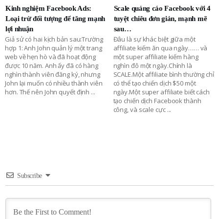
Kinh nghiệm Facebook Ads:
Scale quảng cáo Facebook với 4
Loại trừ đối tượng để tăng mạnh
tuyệt chiêu đơn giản, mạnh mẽ
lợi nhuận
sau…
Giả sử có hai kịch bản sau:Trường
Đâu là sự khác biệt giữa một
hợp 1: Anh John quản lý một trang
affiliate kiếm ăn qua ngày…… và
web về hẹn hò và đã hoạt động
một super affiliate kiếm hàng
được 10 năm. Anh ấy đã có hàng
nghìn đô một ngày.Chính là
nghìn thành viên đăng ký, nhưng
SCALE.Một affiliate bình thường chỉ
John lại muốn có nhiều thành viên
có thể tạo chiến dịch $50 một
hơn. Thế nên John quyết định
...
ngày.Một super affiliate biết cách
tạo chiến dịch Facebook thành
công, và scale cực
...
Subscribe