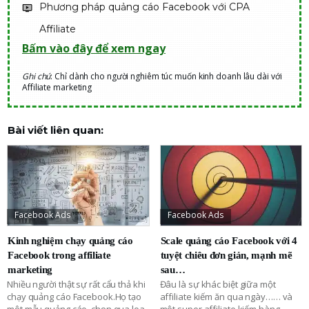
Phương pháp quảng cáo Facebook với CPA
Affiliate
Bấm vào đây để xem ngay
Ghi chú
: Chỉ dành cho người nghiêm túc muốn kinh doanh lâu dài với
Affiliate marketing
Bài viết liên quan:
Facebook Ads
Facebook Ads
Kinh nghiệm chạy quảng cáo
Scale quảng cáo Facebook với 4
Facebook trong affiliate
tuyệt chiêu đơn giản, mạnh mẽ
marketing
sau…
Nhiều người thật sự rất cẩu thả khi
Đâu là sự khác biệt giữa một
chạy quảng cáo Facebook.Họ tạo
affiliate kiếm ăn qua ngày…… và
một mẫu quảng cáo, chọn qua loa
một super affiliate kiếm hàng