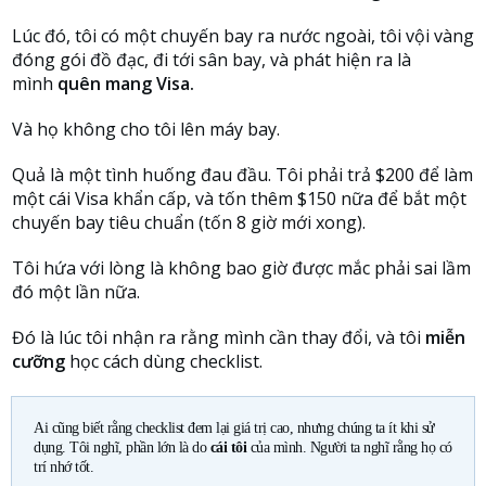
Lúc đó, tôi có một chuyến bay ra nước ngoài, tôi vội vàng
đóng gói đồ đạc, đi tới sân bay, và phát hiện ra là
mình
quên mang Visa.
Và họ không cho tôi lên máy bay.
Quả là một tình huống đau đầu. Tôi phải trả $200 để làm
một cái Visa khẩn cấp, và tốn thêm $150 nữa để bắt một
chuyến bay tiêu chuẩn (tốn 8 giờ mới xong).
Tôi hứa với lòng là không bao giờ được mắc phải sai lầm
đó một lần nữa.
Đó là lúc tôi nhận ra rằng mình cần thay đổi, và tôi
miễn
cưỡng
học cách dùng checklist.
Ai cũng biết rằng checklist đem lại giá trị cao, nhưng chúng ta ít khi sử
dụng. Tôi nghĩ, phần lớn là do
cái tôi
của mình. Người ta nghĩ rằng họ có
trí nhớ tốt.