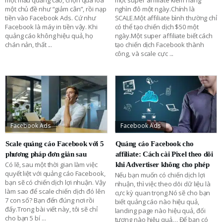
một chủ đề như “giảm cân”, rồi nạp
nghìn đô một ngày.Chính là
tiền vào Facebook Ads. Cứ như
SCALE.Một affiliate bình thường chỉ
Facebook là máy in tiền vậy. Khi
có thể tạo chiến dịch $50 một
quảng cáo không hiệu quả, họ
ngày.Một super affiliate biết cách
chán nản, thất
...
tạo chiến dịch Facebook thành
công, và scale cực
...
Facebook Ads
Facebook Ads
Scale quảng cáo Facebook với 5
Quảng cáo Facebook cho
phương pháp đơn giản sau
affiliate: Cách cài Pixel theo dõi
Có lẽ, sau một thời gian làm việc
khi Advertiser không cho phép
quyết liệt với quảng cáo Facebook,
Nếu bạn muốn có chiến dịch lợi
bạn sẽ có chiến dịch lợi nhuận. Vậy
nhuận, thì việc theo dõi dữ liệu là
làm sao để scale chiến dịch đó lên
cực kỳ quan trọng.Nó sẽ cho bạn
7 con số? Bạn đến đúng nơi rồi
biết quảng cáo nào hiệu quả,
đấy.Trong bài viết này, tôi sẽ chỉ
landing page nào hiệu quả, đối
cho bạn 5 bí
...
tượng nào hiệu quả… Để bạn có