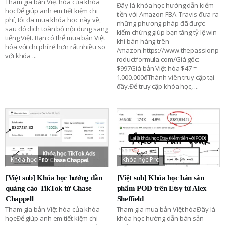
Tham gia bản Việt hóa của khóa
Đây là khóa học hướng dẫn kiếm
họcĐể giúp anh em tiết kiệm chi
tiền với Amazon FBA. Travis đưa ra
phí, tôi đã mua khóa học này về,
những phương pháp đã được
sau đó dịch toàn bộ nội dung sang
kiểm chứng giúp bạn tăng tỷ lệ win
tiếng Việt. Bạn có thể mua bản Việt
khi bán hàng trên
hóa với chi phí rẻ hơn rất nhiều so
Amazon.https://www.thepassionp
với khóa
...
roductformula.com/Giá gốc:
$997Giá bản Việt hóa $47 =
1.000.000đThành viên truy cập tại
đây.Để truy cập khóa học,
...
Khóa học Pro
Khóa học Pro
[Việt sub] Khóa học hướng dẫn
[Việt sub] Khóa học bán sản
quảng cáo TikTok từ Chase
phẩm POD trên Etsy từ Alex
Chappell
Sheffield
Tham gia bản Việt hóa của khóa
Tham gia mua bản Việt hóaĐây là
họcĐể giúp anh em tiết kiệm chi
khóa học hướng dẫn bán sản