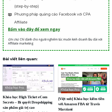
(step-by-step)
Phương pháp quảng cáo Facebook với CPA
Affiliate
Bấm vào đây để xem ngay
Ghi chú
: Chỉ dành cho người nghiêm túc muốn kinh doanh lâu dài với
Affiliate marketing
Bài viết liên quan:
Khóa học Pro
Khóa học Pro
Khóa học High Ticket eCom
[Việt sub] Khóa học kiếm tiền
Secrets – Bí quyết Dropshipping
với Amazon FBA từ Travis
sản phẩm giá trị cao
Marziani