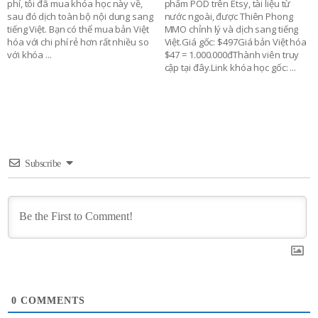
phí, tôi đã mua khóa học này về,
phẩm POD trên Etsy, tài liệu từ
sau đó dịch toàn bộ nội dung sang
nước ngoài, được Thiên Phong
tiếng Việt. Bạn có thể mua bản Việt
MMO chỉnh lý và dịch sang tiếng
hóa với chi phí rẻ hơn rất nhiều so
Việt.Giá gốc: $497Giá bản Việt hóa
với khóa
...
$47 = 1.000.000đThành viên truy
cập tại đây.Link khóa học gốc:
...
Subscribe
0
COMMENTS