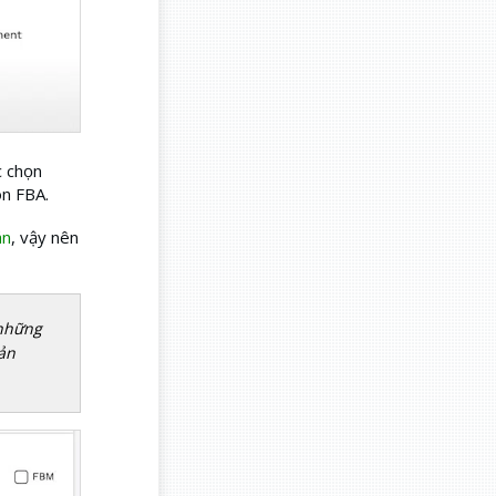
c chọn
on FBA.
án
, vậy nên
 những
ản