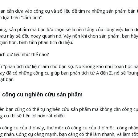
bạn cần dựa vào công cụ và số liệu để tìm ra những sản phẩm bán 
 dựa trên “cảm tính”.
ng, sản phẩm mà bạn lựa chọn sẽ là nền tảng của công việc kinh d
sau này sẽ đều xoay quanh nó. Vậy nên khi chọn sản phẩm, bạn hãy
gian hơn, bình tĩnh phân tích dữ liệu.
ích dữ liệu như thế nào?
 “phân tích dữ liệu” làm cho bạn sợ. Nó không khó như toán học n
nay đã có những công cụ giúp bạn phân tích từ A đến Z, nó sẽ “bưn
ặt bạn.
 công cụ nghiên cứu sản phẩm
ên bạn cũng có thể tự nghiên cứu sản phẩm mà không cần công c
 cụ thì sẽ tiện lợi hơn rất nhiều.
 công cụ của thợ xây, thợ mộc có công cụ của thợ mộc, công nhâ
g nhân. Công cụ càng mạnh, bạn càng có thể làm nhanh, và làm tốt