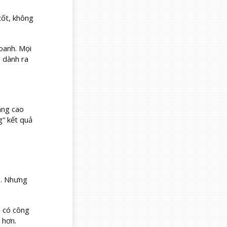
tốt, không
oanh. Mọi
 dành ra
âng cao
g” kết quả
ụ. Nhưng
n có công
 hơn.