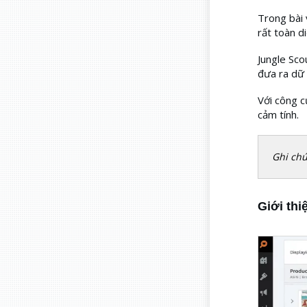
Trong bài 
rất toàn d
Jungle Sco
đưa ra dữ 
Với công c
cảm tính.
Ghi chú
Giới thi