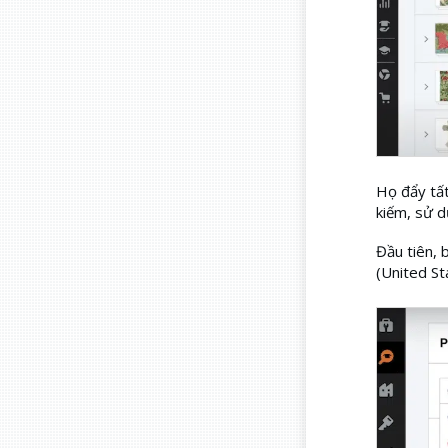
Họ đẩy tấ
kiếm, sử d
Đầu tiên, 
(United Sta