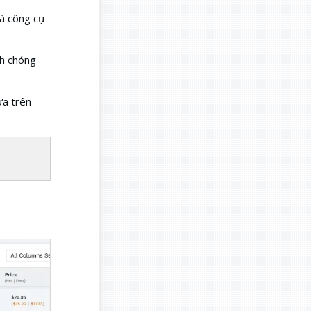
là công cụ
nh chóng
ựa trên