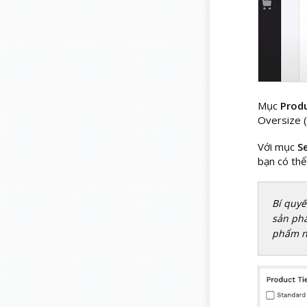
Mục
Produ
Oversize (
Với mục
S
bạn có thể
Bí quyế
sản phẩ
phẩm n