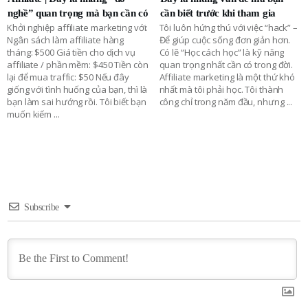
nghề” quan trọng mà bạn cần có
cần biết trước khi tham gia
Khởi nghiệp affiliate marketing với:
Tôi luôn hứng thú với việc “hack” –
Ngân sách làm affiliate hàng
Để giúp cuộc sống đơn giản hơn.
tháng: $500 Giá tiền cho dịch vụ
Có lẽ “Học cách học” là kỹ năng
affiliate / phần mềm: $450 Tiền còn
quan trọng nhất cần có trong đời.
lại để mua traffic: $50 Nếu đây
Affiliate marketing là một thứ khó
giống với tình huống của bạn, thì là
nhất mà tôi phải học. Tôi thành
bạn làm sai hướng rồi. Tôi biết bạn
công chỉ trong năm đầu, nhưng
...
muốn kiếm
...
Subscribe