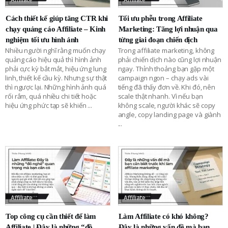
Cách thiết kế giúp tăng CTR khi
Tối ưu phễu trong Affiliate
chạy quảng cáo Affiliate – Kinh
Marketing: Tăng lợi nhuận qua
nghiệm tối ưu hình ảnh
từng giai đoạn chiến dịch
Nhiều người nghĩ rằng muốn chạy
Trong affiliate marketing, không
quảng cáo hiệu quả thì hình ảnh
phải chiến dịch nào cũng lợi nhuận
phải cực kỳ bắt mắt, hiệu ứng lung
ngay. Thỉnh thoảng bạn gặp một
linh, thiết kế cầu kỳ. Nhưng sự thật
campaign ngon – chạy ads vài
thì ngược lại. Những hình ảnh quá
tiếng đã thấy đơn về. Khi đó, nên
rối rắm, quá nhiều chi tiết hoặc
scale thật nhanh. Vì nếu bạn
hiệu ứng phức tạp sẽ khiến
...
không scale, người khác sẽ copy
angle, copy landing page và giành
...
Affiliate
Affiliate
Top công cụ cần thiết để làm
Làm Affiliate có khó không?
Affiliate | Đây là những “đồ
Đây là những vấn đề mà bạn