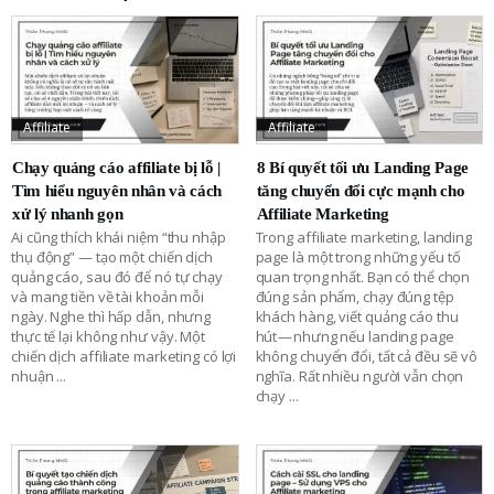
Affiliate
Affiliate
Chạy quảng cáo affiliate bị lỗ |
8 Bí quyết tối ưu Landing Page
Tìm hiểu nguyên nhân và cách
tăng chuyển đổi cực mạnh cho
xử lý nhanh gọn
Affiliate Marketing
Ai cũng thích khái niệm “thu nhập
Trong affiliate marketing, landing
thụ động” — tạo một chiến dịch
page là một trong những yếu tố
quảng cáo, sau đó để nó tự chạy
quan trọng nhất. Bạn có thể chọn
và mang tiền về tài khoản mỗi
đúng sản phẩm, chạy đúng tệp
ngày. Nghe thì hấp dẫn, nhưng
khách hàng, viết quảng cáo thu
thực tế lại không như vậy. Một
hút — nhưng nếu landing page
chiến dịch affiliate marketing có lợi
không chuyển đổi, tất cả đều sẽ vô
nhuận
...
nghĩa. Rất nhiều người vẫn chọn
chạy
...