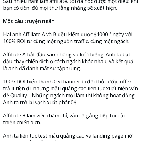
Sau nhiều năm làm affiliate, tôi đã học được một điều: khi
bạn có tiền, đủ mọi thứ lằng nhằng sẽ xuất hiện.
Một câu truyện ngắn:
Hai anh Affiliate A và B đều kiếm được $1000 / ngày với
100% ROI từ cũng một nguồn traffic, cùng một ngách.
Affiliate
A
bắt đầu sao nhãng và lười biếng. Anh ta bắt
đầu chạy chiến dịch ở cách ngách khác nhau, và kết quả
là anh đã đánh mất sự tập trung.
100% ROI biến thành 0 vì banner bị đối thủ cướp, offer
trả ít tiền đi, những mẫu quảng cáo liên tục xuất hiện vấn
đề Quality… Những ngách mới làm thì không hoạt động.
Anh ta trở lại vạch xuất phát 0$.
Affiliate
B
làm việc chăm chỉ, vẫn cố gắng tiếp tục cải
thiện chiến dịch.
Anh ta liên tục test mẫu quảng cáo và landing page mới,