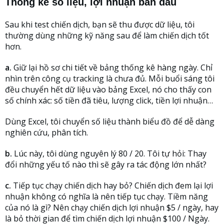
Thống kê số liệu, lợi nhuận ban đầu
Sau khi test chiến dịch, bạn sẽ thu được dữ liệu, tôi
thường dùng những kỹ năng sau để làm chiến dịch tốt
hơn.
a.
Giữ lại hồ sơ chi tiết về bảng thống kê hàng ngày. Chỉ
nhìn trên công cụ tracking là chưa đủ. Mỗi buổi sáng tôi
đều chuyển hết dữ liệu vào bảng Excel, nó cho thấy con
số chính xác: số tiền đã tiêu, lượng click, tiền lợi nhuận…
Dùng Excel, tôi chuyển số liệu thành biểu đồ để dễ dàng
nghiên cứu, phân tích.
b.
Lúc này, tôi dùng nguyên lý 80 / 20. Tôi tự hỏi: Thay
đổi những yếu tố nào thì sẽ gây ra tác động lớn nhất?
c.
Tiếp tục chạy chiến dịch hay bỏ? Chiến dịch đem lại lợi
nhuận không có nghĩa là nên tiếp tục chạy. Tiềm năng
của nó là gì? Nên chạy chiến dịch lợi nhuận $5 / ngày, hay
là bỏ thời gian để tìm chiến dịch lợi nhuận $100 / Ngày.