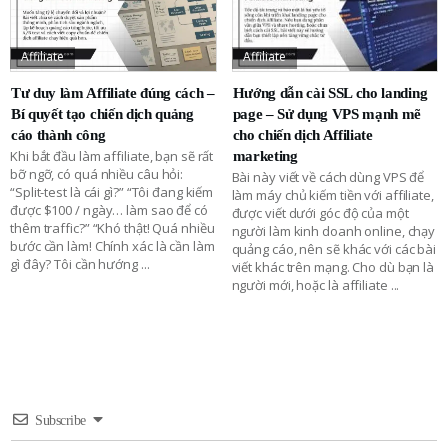
Affiliate
Affiliate
Tư duy làm Affiliate đúng cách –
Hướng dẫn cài SSL cho landing
Bí quyết tạo chiến dịch quảng
page – Sử dụng VPS mạnh mẽ
cáo thành công
cho chiến dịch Affiliate
Khi bắt đầu làm affiliate, bạn sẽ rất
marketing
bỡ ngỡ, có quá nhiều câu hỏi:
Bài này viết về cách dùng VPS để
“Split-test là cái gì?” “Tôi đang kiếm
làm máy chủ kiếm tiền với affiliate,
được $100 / ngày… làm sao để có
được viết dưới góc độ của một
thêm traffic?” “Khó thật! Quá nhiều
người làm kinh doanh online, chạy
bước cần làm! Chính xác là cần làm
quảng cáo, nên sẽ khác với các bài
gì đây? Tôi cần hướng
...
viết khác trên mạng. Cho dù bạn là
người mới, hoặc là affiliate
...
Subscribe