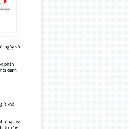
ỗi ngày và
òn phản
 hội dành
g ít khó
 như bạn và
thị trường