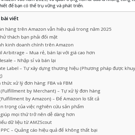
hiết để bạn có thể trụ vững và phát triển.
bài viết
bán hàng trên Amazon vẫn hiệu quả trong năm 2025
hử thách bạn phải đối mặt
nh kinh doanh chính trên Amazon
il Arbitrage – Mua rẻ, bán lại với giá cao hơn
esale – Nhập sỉ và bán lại
ate Label – Tự xây dựng thương hiệu (Phương pháp được khu
)
 thức xử lý đơn hàng: FBA và FBM
(Fulfillment by Merchant) – Tự xử lý đơn hàng
(Fulfillment by Amazon) – Để Amazon lo tất cả
n trọng của việc nghiên cứu sản phẩm
 giúp mọi thứ trở nên dễ dàng hơn
iểu dữ liệu từ AMZScout
PPC – Quảng cáo hiệu quả để không thất bại