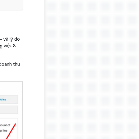
– và lý do
g việc 8
 doanh thu