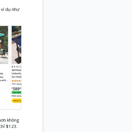
 ví dụ như
 hơn không
chỉ $123.