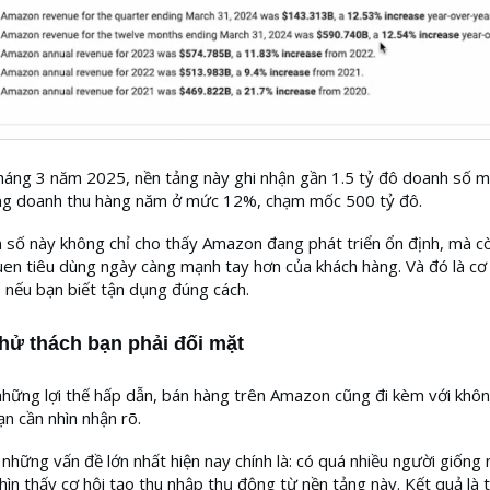
háng 3 năm 2025, nền tảng này ghi nhận gần 1.5 tỷ đô doanh số m
ng doanh thu hàng năm ở mức 12%, chạm mốc 500 tỷ đô.
số này không chỉ cho thấy Amazon đang phát triển ổn định, mà c
uen tiêu dùng ngày càng mạnh tay hơn của khách hàng. Và đó là cơ
nếu bạn biết tận dụng đúng cách.
hử thách bạn phải đối mặt
hững lợi thế hấp dẫn, bán hàng trên Amazon cũng đi kèm với khôn
n cần nhìn nhận rõ.
những vấn đề lớn nhất hiện nay chính là: có quá nhiều người giống
nhìn thấy cơ hội tạo thu nhập thụ động từ nền tảng này. Kết quả là 