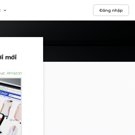
c
Đăng nhập
ời mới
mục
:
Amazon