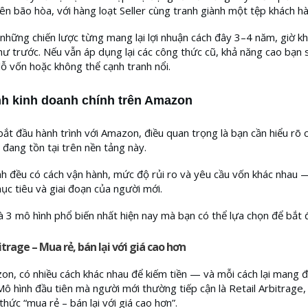
ên bão hòa, với hàng loạt Seller cùng tranh giành một tệp khách hà
: những chiến lược từng mang lại lợi nhuận cách đây 3–4 năm, giờ k
hư trước. Nếu vẫn áp dụng lại các công thức cũ, khả năng cao bạn s
 lỗ vốn hoặc không thể cạnh tranh nổi.
nh kinh doanh chính trên Amazon
bắt đầu hành trình với Amazon, điều quan trọng là bạn cần hiểu rõ 
 đang tồn tại trên nền tảng này.
h đều có cách vận hành, mức độ rủi ro và yêu cầu vốn khác nhau 
ục tiêu và giai đoạn của người mới.
à 3 mô hình phổ biến nhất hiện nay mà bạn có thể lựa chọn để bắt 
itrage – Mua rẻ, bán lại với giá cao hơn
n, có nhiều cách khác nhau để kiếm tiền — và mỗi cách lại mang 
 Mô hình đầu tiên mà người mới thường tiếp cận là Retail Arbitrage,
 thức “mua rẻ – bán lại với giá cao hơn”.