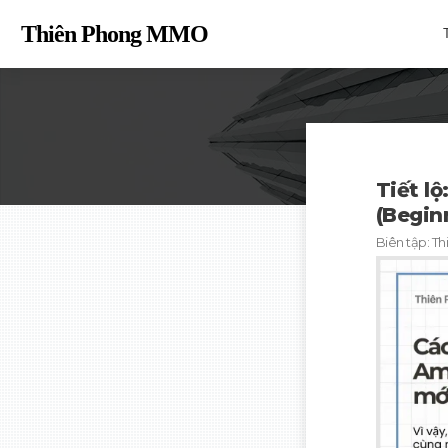
Thiên Phong MM
O
Tiết l
(Begin
Biên tập:
Th