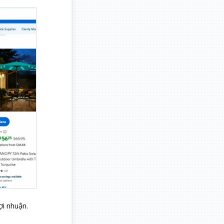
ợi nhuận.