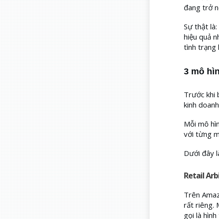
đang trở n
Sự thật là
hiệu quả n
tình trạng
3 mô hì
Trước khi 
kinh doanh
Mỗi mô hìn
với từng m
Dưới đây l
Retail Arb
Trên Amazo
rất riêng.
gọi là hình