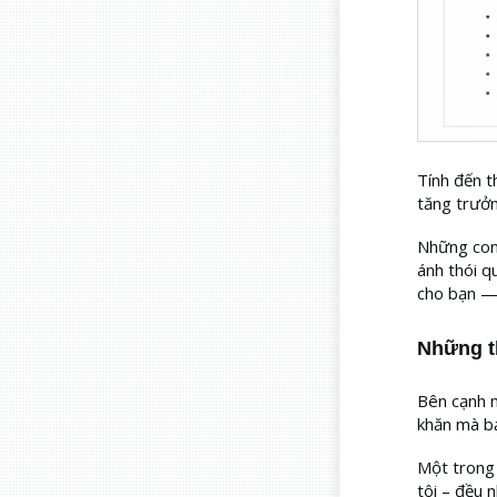
Tính đến t
tăng trưở
Những con 
ánh thói q
cho bạn — 
Những t
Bên cạnh n
khăn mà bạ
Một trong 
tôi – đều 