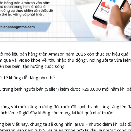
tò mò liệu bán hàng trên Amazon năm 2025 còn thực sự hiệu quả?
 qua vài video khoe về “thu nhập thụ động”, nơi người ta vừa kiế
ên bãi biển, tận hưởng cuộc sống.
c tế không dễ dàng như thế.
trung bình người bán (Seller) kiếm được $290.000 mỗi năm khi b
 cùng với mức tăng trưởng đó, mức độ cạnh tranh cũng tăng lên 
ách làm cũ giờ đây không còn mang lại kết quả như trước.
ong bài viết này, chúng ta sẽ cùng nhìn lại ưu – nhược điểm khi bắt 
Amazon vào năm 2025, và quan trọng hơn là: đâu là những công c