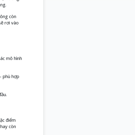
ng.
hông còn
ẽ rơi vào
các mô hình
— phù hợp
đầu.
đặc điểm
 hay còn