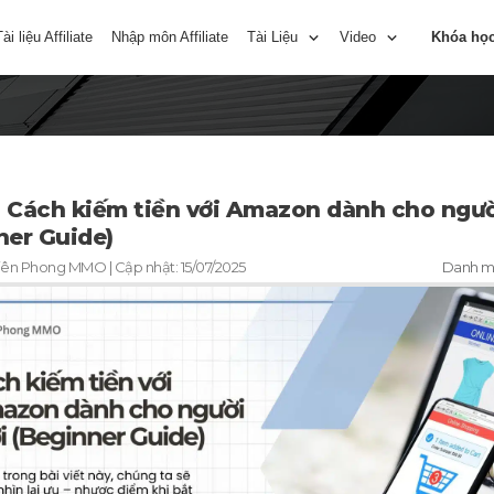
Tài liệu Affiliate
Nhập môn Affiliate
Tài Liệu
Video
Khóa họ
ộ: Cách kiếm tiền với Amazon dành cho ngư
ner Guide)
iên Phong MMO
| Cập nhật:
15/07/2025
Danh 