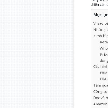
chiến cần t
Mục lục 
Vì sao 
Những t
3 mô hì
Reta
Whol
Priv
dùng
Các hình
FBM 
FBA 
Tầm qua
Công cụ
Đọc và h
Amazon 