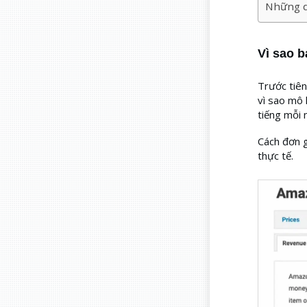
Những d
Vì sao 
Trước tiên
vì sao mô 
tiếng mỗi 
Cách đơn g
thực tế.