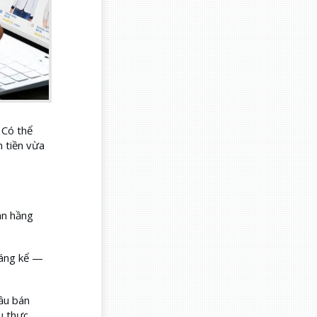
 Có thể
m tiền vừa
án hầng
đáng kể —
đầu bán
ụ thực