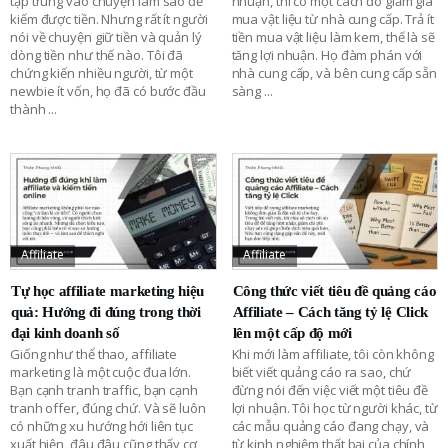
tập trung vào chuyện làm sao để
nhuận, thì có một cách đó giảm giá
kiếm được tiền. Nhưng rất ít người
mua vật liệu từ nhà cung cấp. Trả ít
nói về chuyện giữ tiền và quản lý
tiền mua vật liệu làm kem, thế là sẽ
dòng tiền như thế nào. Tôi đã
tăng lợi nhuận. Họ đàm phán với
chứng kiến nhiều người, từ một
nhà cung cấp, và bên cung cấp sẵn
newbie ít vốn, họ đã có bước đầu
sàng
...
thành
...
Affiliate
Affiliate
Tự học affiliate marketing hiệu
Công thức viết tiêu đề quảng cáo
quả: Hướng đi đúng trong thời
Affiliate – Cách tăng tỷ lệ Click
đại kinh doanh số
lên một cấp độ mới
Giống như thể thao, affiliate
Khi mới làm affiliate, tôi còn không
marketing là một cuộc đua lớn.
biết viết quảng cáo ra sao, chứ
Bạn cạnh tranh traffic, bạn cạnh
đừng nói đến việc viết một tiêu đề
tranh offer, đúng chứ. Và sẽ luôn
lợi nhuận. Tôi học từ người khác, từ
có những xu hướng hới liên tục
các mẫu quảng cáo đang chạy, và
xuất hiện, đâu đâu cũng thấy cơ
từ kinh nghiệm thất bại của chính