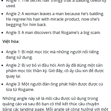
Angle 1: The secret hair thingy that a balding celebrity
used.
Angle 2: A woman leaves a man because he’s balding.
He regrew his hair with miracle product, now she’s
begging for him back.
Angle 3: A man discovers that Rogaine’s a big scam.
Việt hóa:
Angle 1: Bí mật mọc tóc mà những người nổi tiếng
đang sử dụng.
Angle 2: Bị vợ bỏ vì đầu hói. Anh ấy đã dùng một sản
phẩm mọc tóc thần kỳ. Giờ đây, cô ấy cầu xin để được
quay lại.
Angle 3: Một người đàn ông phát hiện được được cú
lừa từ Rogaine.
Những angle này sẽ là mồi câu được sử dụng trong
quảng cáo và sau đó bạn có thể kết thúc câu chuyện
bằng các landing page. Mỗi angle sẽ cộng hưởng với một