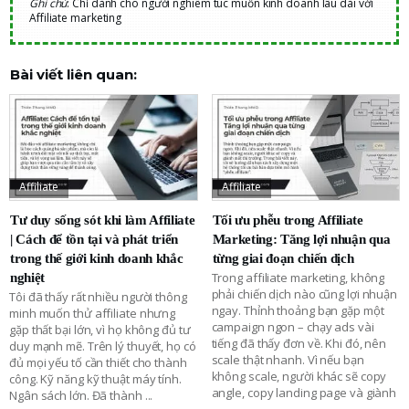
Ghi chú
: Chỉ dành cho người nghiêm túc muốn kinh doanh lâu dài với
Affiliate marketing
Bài viết liên quan:
Affiliate
Affiliate
Tư duy sống sót khi làm Affiliate
Tối ưu phễu trong Affiliate
| Cách để tồn tại và phát triển
Marketing: Tăng lợi nhuận qua
trong thế giới kinh doanh khắc
từng giai đoạn chiến dịch
Trong affiliate marketing, không
nghiệt
phải chiến dịch nào cũng lợi nhuận
Tôi đã thấy rất nhiều người thông
ngay. Thỉnh thoảng bạn gặp một
minh muốn thử affiliate nhưng
campaign ngon – chạy ads vài
gặp thất bại lớn, vì họ không đủ tư
tiếng đã thấy đơn về. Khi đó, nên
duy mạnh mẽ. Trên lý thuyết, họ có
scale thật nhanh. Vì nếu bạn
đủ mọi yếu tố cần thiết cho thành
không scale, người khác sẽ copy
công. Kỹ năng kỹ thuật máy tính.
angle, copy landing page và giành
Ngân sách lớn. Đã thành
...
...