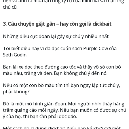
tiền và anh ta mua lại công ty cũ của mình và sa thải ông
chủ cũ.
3. Câu chuyện giật gân – hay còn gọi là clickbait
Những điều cực đoan lại gây sự chú ý nhiều nhất.
Tôi biết điều này vì đã đọc cuốn sách Purple Cow của
Seth Godin.
Bạn lái xe dọc theo đường cao tốc và thấy vô số con bò
màu nâu, trắng và đen. Bạn không chú ý đến nó.
Nếu có một con bò màu tím thì bạn ngay lập tức chú ý,
phải không?
Đó là một mô hình gián đoạn. Mọi người nhìn thấy hàng
trăm quảng cáo mỗi ngày. Nếu bạn muốn có được sự chú
ý của họ, thì bạn cần phải độc đáo.
Một cách đó là dùng clickbait. Nếu bạn kể khơi gợi một