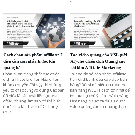
Affiliate
Affiliate
Cách chọn sản phẩm affiliate: 7
Tạo video quảng cáo VSL (với
điều cần cân nhắc trước khi
AI) cho chiến dịch Quảng cáo
quảng bá
khi làm Affiliate Marketing
Phần quan trọng nhất của chiến
Tại sao đa số sản phẩm affiliate
dịch affiliate là offer. Nếu offer
trên Clickbank đều có video bán
không chuyển đổi, vậy thì những
hàng? Bởi vì nó hiệu quả. Video
yếu tố khác cũng vô dụng. Các bạn
bán hàng (VSL) là cách tốt nhất để
đã hiểu là cần phải liên tục test
thu hút sự chú ý của khách hàng
offer, nhưng làm sao có thể biết
tiềm năng. Người ta đã sử dụng
được đâu là offer tốt? Có hàng
video quảng cáo từ những thập
...
chục
...