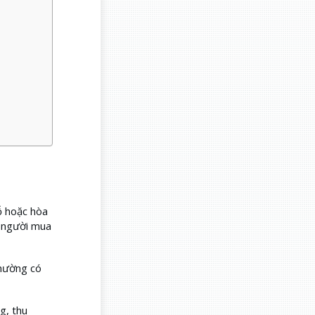
ỗ hoặc hòa
u người mua
thường có
g, thu