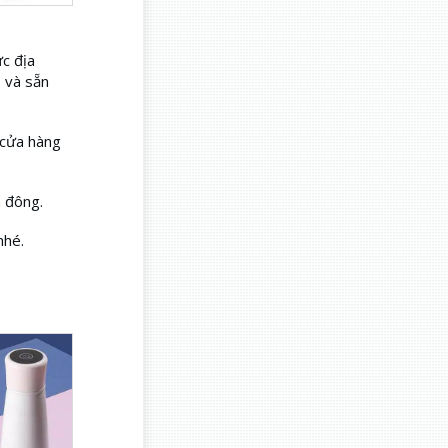
c địa
 và sẵn
 cửa hàng
 đông.
nhé.