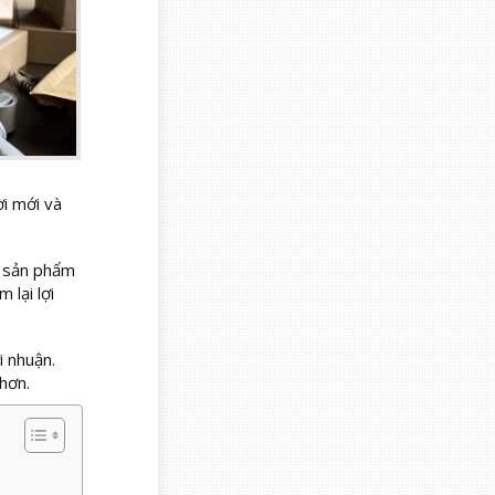
ời mới và
, sản phẩm
 lại lợi
i nhuận.
hơn.