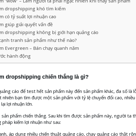
m “wow” – Làm người ta phải ngạc nhiên khi thấy sản phẩm
m dropshipping khó tìm kiếm
 có tỷ suất lợi nhuận cao
 giúp giải quyết vấn đề
m dropshipping không bị giới hạn quảng cáo
cạnh tranh sản phẩm như thế nào?
m Evergreen – Bán chạy quanh năm
ớc hành động
m dropshipping chiến thắng là gì?
uảng cáo để test hết sản phẩm này đến sản phẩm khác, đa số là l
t nhiên bạn tìm được một sản phẩm với tỷ lệ chuyển đổi cao, nhiề
ại lợi nhuận lớn.
à sản phẩm chiến thắng. Sau khi tìm được sản phẩm này, người ta 
 pháp kiếm lợi nhuận như sau:
ạnh, áp dụng nhiều chiến thuật quảng cáo, chạy quảng cáo thật rộn