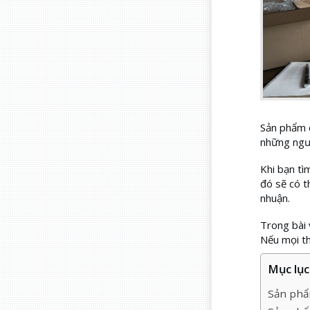
Sản phẩm d
những ngườ
Khi bạn tì
đó sẽ có t
nhuận.
Trong bài 
Nếu mọi th
Mục lục 
Sản phẩ