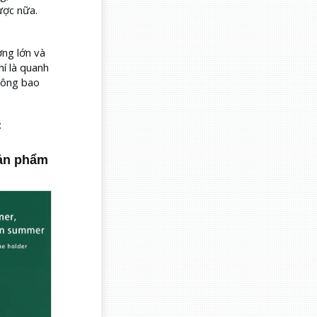
ược nữa.
ng lớn và
í là quanh
hông bao
:
sản phẩm