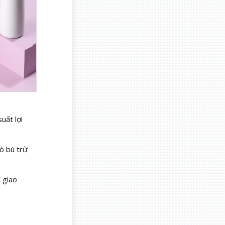
uất lợi
có bù trừ
 giao