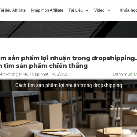
Tài liệu Affiliate
Nhập môn Affiliate
Tài Liệu
Video
Khóa họ
ìm sản phẩm lợi nhuận trong dropshipping.
 tìm sản phẩm chiến thắng
iên Phong MMO
| Cập nhật:
17/05/2025
Danh mục
:
D