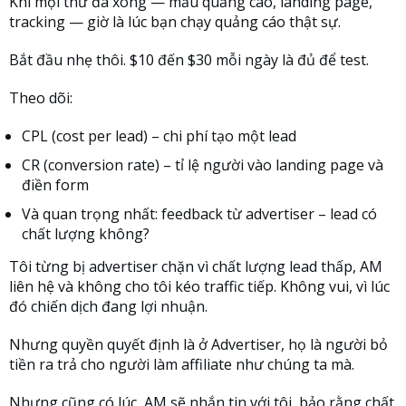
Khi mọi thứ đã xong — mẫu quảng cáo, landing page,
tracking — giờ là lúc bạn chạy quảng cáo thật sự.
Bắt đầu nhẹ thôi. $10 đến $30 mỗi ngày là đủ để test.
Theo dõi:
CPL (cost per lead) – chi phí tạo một lead
CR (conversion rate) – tỉ lệ người vào landing page và
điền form
Và quan trọng nhất: feedback từ advertiser – lead có
chất lượng không?
Tôi từng bị advertiser chặn vì chất lượng lead thấp, AM
liên hệ và không cho tôi kéo traffic tiếp. Không vui, vì lúc
đó chiến dịch đang lợi nhuận.
Nhưng quyền quyết định là ở Advertiser, họ là người bỏ
tiền ra trả cho người làm affiliate như chúng ta mà.
Nhưng cũng có lúc, AM sẽ nhắn tin với tôi, bảo rằng chất