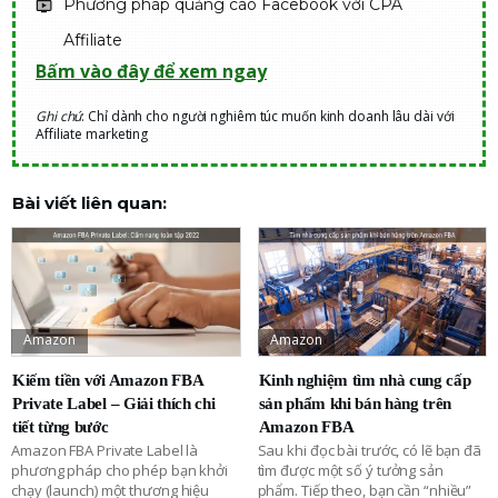
Phương pháp quảng cáo Facebook với CPA
Affiliate
Bấm vào đây để xem ngay
Ghi chú
: Chỉ dành cho người nghiêm túc muốn kinh doanh lâu dài với
Affiliate marketing
Bài viết liên quan:
Amazon
Amazon
Kiếm tiền với Amazon FBA
Kinh nghiệm tìm nhà cung cấp
Private Label – Giải thích chi
sản phẩm khi bán hàng trên
tiết từng bước
Amazon FBA
Amazon FBA Private Label là
Sau khi đọc bài trước, có lẽ bạn đã
phương pháp cho phép bạn khởi
tìm được một số ý tưởng sản
chạy (launch) một thương hiệu
phẩm. Tiếp theo, bạn cần “nhiều”