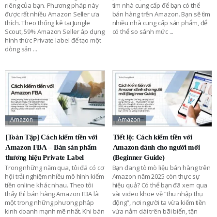
riêng của bạn. Phương pháp này
tìm nhà cung cấp để bạn có thể
được rất nhiều Amazon Seller ưa
bán hàng trên Amazon. Bạn sẽ tìm
thích. Theo thống kê tại Jungle
nhiều nhà cung cấp sản phẩm, để
Scout, 59% Amazon Seller áp dụng
có thể so sánh mức
...
hình thức Private label để tạo một
dòng sản
...
Amazon
Amazon
[Toàn Tập] Cách kiếm tiền với
Tiết lộ: Cách kiếm tiền với
Amazon FBA – Bán sản phẩm
Amazon dành cho người mới
thương hiệu Private Label
(Beginner Guide)
Trong những năm qua, tôi đã có cơ
Bạn đang tò mò liệu bán hàng trên
hội trải nghiệm nhiều mô hình kiếm
Amazon năm 2025 còn thực sự
tiền online khác nhau. Theo tôi
hiệu quả? Có thể bạn đã xem qua
thấy thì bán hàng Amazon FBA là
vài video khoe về “thu nhập thụ
một trong những phương pháp
động”, nơi người ta vừa kiếm tiền
kinh doanh mạnh mẽ nhất. Khi bán
vừa nằm dài trên bãi biển, tận