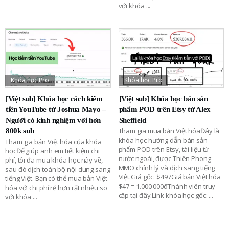
với khóa
...
Khóa học Pro
Khóa học Pro
[Việt sub] Khóa học cách kiếm
[Việt sub] Khóa học bán sản
tiền YouTube từ Joshua Mayo –
phẩm POD trên Etsy từ Alex
Người có kinh nghiệm với hơn
Sheffield
Tham gia mua bản Việt hóaĐây là
800k sub
khóa học hướng dẫn bán sản
Tham gia bản Việt hóa của khóa
phẩm POD trên Etsy, tài liệu từ
họcĐể giúp anh em tiết kiệm chi
nước ngoài, được Thiên Phong
phí, tôi đã mua khóa học này về,
MMO chỉnh lý và dịch sang tiếng
sau đó dịch toàn bộ nội dung sang
Việt.Giá gốc: $497Giá bản Việt hóa
tiếng Việt. Bạn có thể mua bản Việt
$47 = 1.000.000đThành viên truy
hóa với chi phí rẻ hơn rất nhiều so
cập tại đây.Link khóa học gốc:
...
với khóa
...