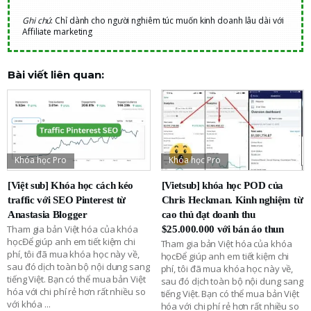
Ghi chú
: Chỉ dành cho người nghiêm túc muốn kinh doanh lâu dài với
Affiliate marketing
Bài viết liên quan:
Khóa học Pro
Khóa học Pro
[Việt sub] Khóa học cách kéo
[Vietsub] khóa học POD của
traffic với SEO Pinterest từ
Chris Heckman. Kinh nghiệm từ
Anastasia Blogger
cao thủ đạt doanh thu
Tham gia bản Việt hóa của khóa
$25.000.000 với bán áo thun
họcĐể giúp anh em tiết kiệm chi
Tham gia bản Việt hóa của khóa
phí, tôi đã mua khóa học này về,
họcĐể giúp anh em tiết kiệm chi
sau đó dịch toàn bộ nội dung sang
phí, tôi đã mua khóa học này về,
tiếng Việt. Bạn có thể mua bản Việt
sau đó dịch toàn bộ nội dung sang
hóa với chi phí rẻ hơn rất nhiều so
tiếng Việt. Bạn có thể mua bản Việt
với khóa
...
hóa với chi phí rẻ hơn rất nhiều so