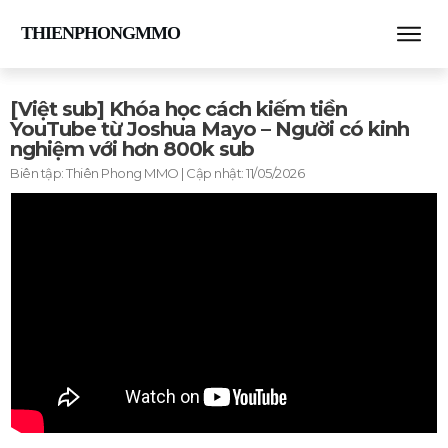
THIENPHONGMMO
[Việt sub] Khóa học cách kiếm tiền
YouTube từ Joshua Mayo – Người có kinh
nghiệm với hơn 800k sub
Biên tập:
Thiên Phong MMO
| Cập nhật:
11/05/2026