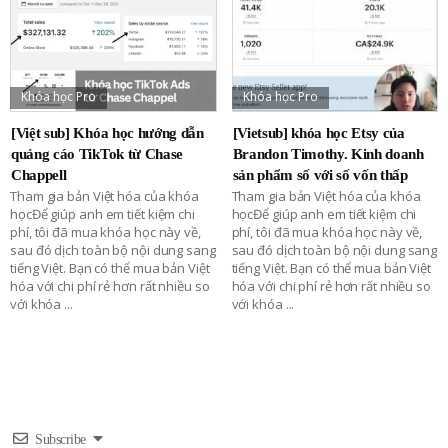
Khóa học Pro
Khóa học Pro
[Việt sub] Khóa học hướng dẫn
[Vietsub] khóa học Etsy của
quảng cáo TikTok từ Chase
Brandon Timothy. Kinh doanh
Chappell
sản phẩm số với số vốn thấp
Tham gia bản Việt hóa của khóa
Tham gia bản Việt hóa của khóa
họcĐể giúp anh em tiết kiệm chi
họcĐể giúp anh em tiết kiệm chi
phí, tôi đã mua khóa học này về,
phí, tôi đã mua khóa học này về,
sau đó dịch toàn bộ nội dung sang
sau đó dịch toàn bộ nội dung sang
tiếng Việt. Bạn có thể mua bản Việt
tiếng Việt. Bạn có thể mua bản Việt
hóa với chi phí rẻ hơn rất nhiều so
hóa với chi phí rẻ hơn rất nhiều so
với khóa
...
với khóa
...
Subscribe