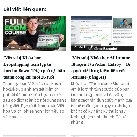
Bài viết liên quan:
Khóa học Pro
Khóa học Pro
[Việt sub] Khóa học
[Việt sub] Khóa học AI Income
Dropshipping toàn tập từ
Blueprint từ Adam Enfroy – Bí
Jordan Bown. Triệu phú tự thân
quyết viết blog kiếm tiền với
thành công khi mới 26 tuổi
Affiliate (bằng AI)
Tham gia bản Việt hóa của khóa
Khóa học "The Income Blueprint
họcĐể giúp anh em tiết kiệm chi
AI" là lộ trình từng bước giúp bạn
phí, tôi đã mua khóa học này về,
tạo thu nhập online bền vững
sau đó dịch toàn bộ nội dung sang
bằng cách tận dụng sức mạnh của
tiếng Việt. Bạn có thể mua bản Việt
trí tuệ nhân tạo – ngay cả khi bạn
hóa với chi phí rẻ hơn rất nhiều so
không có kỹ năng kỹ thuật hay
với khóa
...
kinh nghiệm kinh doanh. Tất cả
những
...