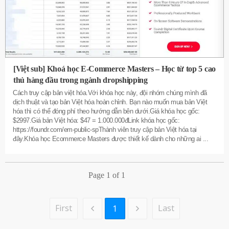
[Việt sub] Khoá học E-Commerce Masters – Học từ top 5 cao
thủ hàng đầu trong ngành dropshipping
Cách truy cập bản việt hóa.Với khóa học này, đội nhóm chúng mình đã
dịch thuật và tạo bản Việt hóa hoàn chỉnh. Bạn nào muốn mua bản Việt
hóa thì có thể đóng phí theo hướng dẫn bên dưới.Giá khóa học gốc:
$2997.Giá bản Việt hóa: $47 = 1.000.000đLink khóa học gốc:
https://foundr.com/em-public-spThành viên truy cập bản Việt hóa tại
đây.Khóa học Ecommerce Masters được thiết kế dành cho những ai
...
Page
1
of
1
First
Last
1