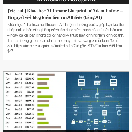
[Việt sub] Khóa học AI Income Blueprint từ Adam Enfroy –
Bí quyết viết blog kiếm tiền với Affiliate (bằng AI)
Khóa học "The Income Blueprint AI" là lộ trình từng bước giúp bạn tạo thu
nhập online bền vững bằng cách tận dụng sức mạnh của trí tuệ nhân tạo
– ngay cả khi bạn không có kỹ năng kỹ thuật hay kinh nghiệm kinh doanh.
Tất cả những gì bạn cần chỉ là một máy tính và vài giờ mỗi tuần để bắt
đầu!https://incomeblueprint.ai/limited-offer/Giá gốc: $997Giá bản Việt hóa
$47 =
...