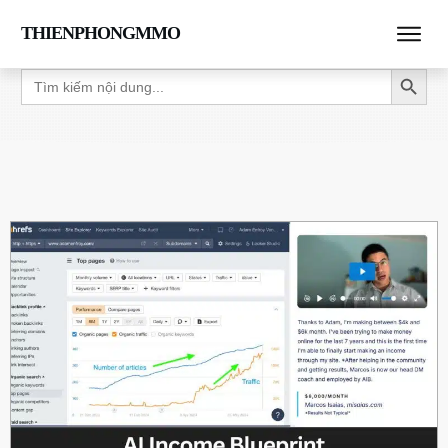
THIENPHONGMMO
Search Button
Search
for: