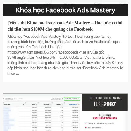
[Việt sub] Khóa học Facebook Ads Mastery – Học từ cao thủ
chi tiêu hơn $100M cho quảng cáo Facebook
Khóa học "Facebook Ads Mastery" từ Ben Heath cung cấp là một
chương trình toàn diện, hướng dẫn cách tối ưu hóa và Scale chiến dịch
quảng cáo trên Facebook.Link gốc:
https://www.admasters365.com/facebook-ads-masteryGiá gốc:
$97/thángGiá bản Việt hóa $47 = 1.000.000đBản Việt hóa là Lifetime,
không tính phí theo tháng như bản gốc.Thành viên truy cập tại đây.Để truy
cập khóa học, bạn hãy thực hiện các bước sau:Facebook Ads Mastery là
khóa
...